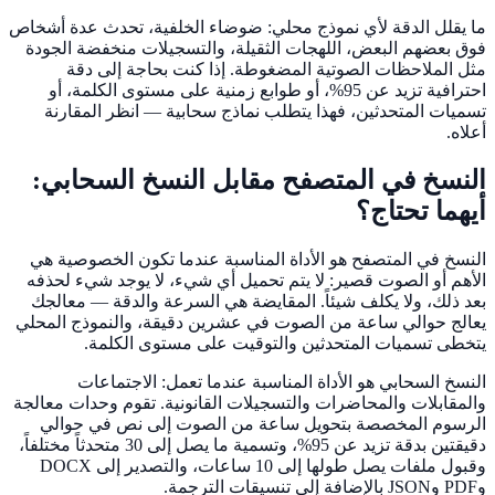
ما يقلل الدقة لأي نموذج محلي: ضوضاء الخلفية، تحدث عدة أشخاص
فوق بعضهم البعض، اللهجات الثقيلة، والتسجيلات منخفضة الجودة
مثل الملاحظات الصوتية المضغوطة. إذا كنت بحاجة إلى دقة
احترافية تزيد عن 95%، أو طوابع زمنية على مستوى الكلمة، أو
تسميات المتحدثين، فهذا يتطلب نماذج سحابية — انظر المقارنة
أعلاه.
النسخ في المتصفح مقابل النسخ السحابي:
أيهما تحتاج؟
النسخ في المتصفح هو الأداة المناسبة عندما تكون الخصوصية هي
الأهم أو الصوت قصير: لا يتم تحميل أي شيء، لا يوجد شيء لحذفه
بعد ذلك، ولا يكلف شيئاً. المقايضة هي السرعة والدقة — معالجك
يعالج حوالي ساعة من الصوت في عشرين دقيقة، والنموذج المحلي
يتخطى تسميات المتحدثين والتوقيت على مستوى الكلمة.
النسخ السحابي هو الأداة المناسبة عندما تعمل: الاجتماعات
والمقابلات والمحاضرات والتسجيلات القانونية. تقوم وحدات معالجة
الرسوم المخصصة بتحويل ساعة من الصوت إلى نص في حوالي
دقيقتين بدقة تزيد عن 95%، وتسمية ما يصل إلى 30 متحدثاً مختلفاً،
وقبول ملفات يصل طولها إلى 10 ساعات، والتصدير إلى DOCX
وPDF وJSON بالإضافة إلى تنسيقات الترجمة.