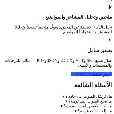
🧠
ملخص وتحليل المشاعر والمواضيع
يحلل الذكاء الاصطناعي المحتوى ويولّد ملخصاً تنفيذياً وتحليلاً
للمشاعر واستخراجاً للمواضيع.
📄
تصدير شامل
صدّر بصيغ SRT وVTT وDOCX وJSON وPDF — مثالي للترجمات
والمستندات والأتمتة.
عرض خطط Premium →
الأسئلة الشائعة
هل يُرسَل الصوت إلى خادم؟
▾
ما صيغ الصوت المدعومة؟
▾
ما الحد الأقصى لمدة الصوت؟
▾
ما اللغات المدعومة؟
▾