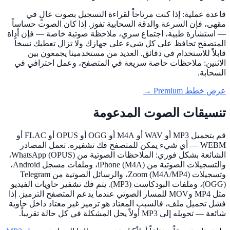
قاعدة عملية: إذا كنت مرتاحاً لقراءة التسجيل بصوت عالٍ في
مقهى، فإن السرعة والدقة السحابية تفوز. إذا كان الصوت حساساً
— استشارة طبية، اجتماع سري، ملاحظة صوتية خاصة — فإن أداة
المتصفح تحافظ على كل شيء على جهازك ولا تزال تعطيك نسخاً
قابلاً للاستخدام في دقائق. العديد من مستخدمينا يجمعون بين
الاثنين: ملاحظات خاصة سريعة في المتصفح، وعمل احترافي في
السحابة.
عرض خطط Premium →
تنسيقات الصوت المدعومة
قم بتحميل MP3 أو WAV أو M4A أو OGG أو OPUS أو FLAC أو
WEBM — أي شيء يمكن للمتصفح فك تشفيره. تعمل المصادر
الشائعة بشكل فوري: الملاحظات الصوتية من WhatsApp (OPUS)،
والتسجيلات الصوتية من iPhone (M4A)، وملفات مسجل Android،
وتسجيلات Zoom (M4A/MP4)، والرسائل الصوتية من Telegram
(OGG)، وملفات البودكاست (MP3). يتم فك تشفير حاويات الفيديو
مثل MP4 وMOV للمسار الصوتي عندما يدعم المتصفح الترميز. إذا
فشل تحميل ملف، فالسبب المعتاد هو ترميز غير معتاد داخل حاوية
شائعة — تحويله إلى MP3 أولاً يحل المشكلة في كل حالة تقريباً.