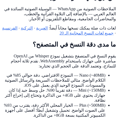
الملاحظات الصوتية من WhatsApp — الوسيلة الصوتية السائدة في
العالم العربي — بالإضافة إلى التلاوة القرآنية والخطب،
والمحاضرات الجامعية، ومقاطع التلفزيون أو الأخبار.
لغات ذات صلة يمكنك نسخها مجاناً أيضاً:
العبرية
·
التركية
·
الفرنسية
·
جميع لغات النسخ المجانية الـ 20
ما مدى دقة النسخ في المتصفح؟
يقوم النسخ في المتصفح بتشغيل نموذج Whisper من OpenAI
مباشرة على جهازك باستخدام WebAssembly. نقدم ثلاثة أحجام
للنماذج، وتعتمد الدقة على الحجم الذي تختاره:
Nano (~40MB)
— النموذج الافتراضي. دقة حوالي 85% في
الكلام الواضح. مثالي للملاحظات السريعة والرسائل الصوتية
والمسودات. النموذج الوحيد الذي يعمل على iOS.
Mini (~150MB)
— دقة تقريباً 90%. حل وسط جيد إذا كان
جهازك يحتوي على 4GB+ من الذاكرة وتحتاج إلى إخراج أكثر
نظافة.
Plus (~500MB)
— الخيار المحلي الأكثر دقة، يقترب من 93%
على الصوت الواضح. تحميل وتشغيل أبطأ؛ أفضل على أجهزة
الكمبيوتر المكتبية بسعة 8GB+ من الذاكرة.