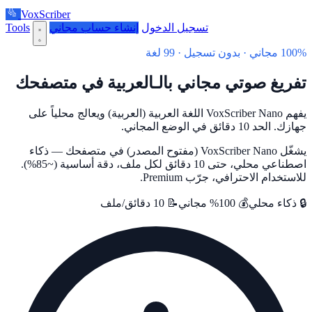
VoxScriber
تسجيل الدخول
إنشاء حساب مجاني
Tools
100% مجاني · بدون تسجيل · 99 لغة
تفريغ صوتي مجاني بالـالعربية في متصفحك
يفهم VoxScriber Nano اللغة العربية (العربية) ويعالج محلياً على
جهازك. الحد 10 دقائق في الوضع المجاني.
يشغّل VoxScriber Nano (مفتوح المصدر) في متصفحك — ذكاء
اصطناعي محلي، حتى 10 دقائق لكل ملف، دقة أساسية (~85%).
للاستخدام الاحترافي، جرّب Premium.
🔒 ذكاء محلي
💰 100% مجاني
📝 10 دقائق/ملف