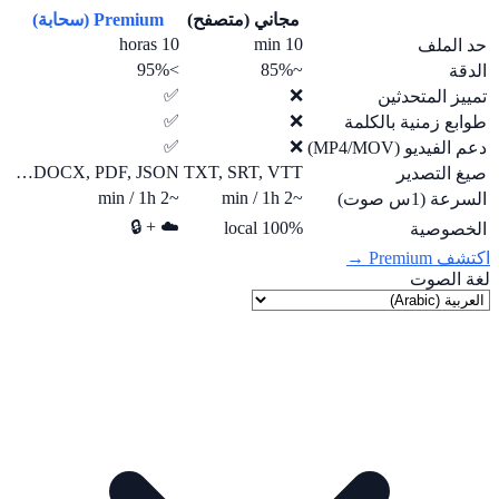
مجاني (متصفح)
Premium (سحابة)
10 horas
10 min
حد الملف
>95%
~85%
الدقة
✅
❌
تمييز المتحدثين
✅
❌
طوابع زمنية بالكلمة
✅
❌
دعم الفيديو (MP4/MOV)
DOCX, PDF, JSON…
TXT, SRT, VTT
صيغ التصدير
~2 min / 1h
~2 min / 1h
السرعة (1س صوت)
☁️ + 🔒
100% local
الخصوصية
اكتشف Premium →
لغة الصوت