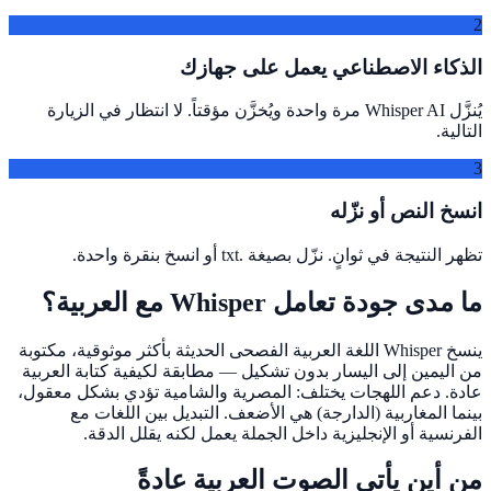
2
الذكاء الاصطناعي يعمل على جهازك
يُنزَّل Whisper AI مرة واحدة ويُخزَّن مؤقتاً. لا انتظار في الزيارة
التالية.
3
انسخ النص أو نزّله
تظهر النتيجة في ثوانٍ. نزّل بصيغة .txt أو انسخ بنقرة واحدة.
ما مدى جودة تعامل Whisper مع العربية؟
ينسخ Whisper اللغة العربية الفصحى الحديثة بأكثر موثوقية، مكتوبة
من اليمين إلى اليسار بدون تشكيل — مطابقة لكيفية كتابة العربية
عادة. دعم اللهجات يختلف: المصرية والشامية تؤدي بشكل معقول،
بينما المغاربية (الدارجة) هي الأضعف. التبديل بين اللغات مع
الفرنسية أو الإنجليزية داخل الجملة يعمل لكنه يقلل الدقة.
من أين يأتي الصوت العربية عادةً