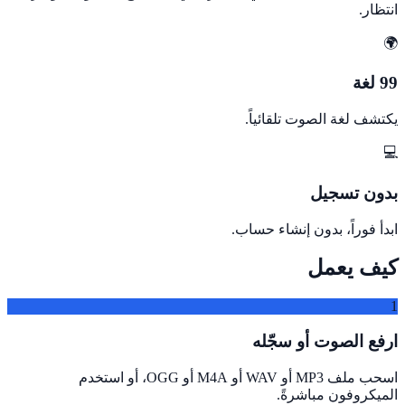
انتظار.
🌍
99 لغة
يكتشف لغة الصوت تلقائياً.
💻
بدون تسجيل
ابدأ فوراً، بدون إنشاء حساب.
كيف يعمل
1
ارفع الصوت أو سجّله
اسحب ملف MP3 أو WAV أو M4A أو OGG، أو استخدم
الميكروفون مباشرةً.