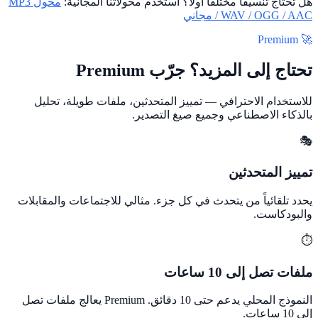
هل تحتاج تنسيقاً مختلفاً أولاً؟ استخدم محولاتنا المجانية:
محول MP3
/ WAV / OGG / AAC مجاني
🚀 Premium
تحتاج إلى المزيد؟ جرّب Premium
للاستخدام الاحترافي — تمييز المتحدثين، ملفات طويلة، تحليل
بالذكاء الاصطناعي وجميع صيغ التصدير.
🎭
تمييز المتحدثين
يحدد تلقائياً من يتحدث في كل جزء. مثالي للاجتماعات والمقابلات
والبودكاست.
⏱️
ملفات تصل إلى 10 ساعات
النموذج المحلي يدعم حتى 10 دقائق. Premium يعالج ملفات تصل
إلى 10 ساعات.