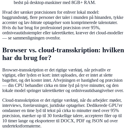
bedst på desktop-maskiner med 8GB+ RAM.
Hvad der sænker præcisionen for enhver lokal model:
baggrundsstøj, flere personer der taler i munden på hinanden, tykke
accenter og lav-bitrate optagelser som komprimerede talenotater.
Hvis du har brug for professionel præcision over 95%,
ordniveautidsstempler eller taleretiketter, kræver det cloud-modeller
— se sammenligningen ovenfor.
Browser vs. cloud-transskription: hvilken
har du brug for?
Browser-transskription er det rigtige værktøj, når privatliv er
vigtigst, eller lyden er kort: intet uploades, der er intet at slette
bagefter, og det koster intet. Afvejningen er hastighed og præcision
— din CPU behandler cirka en time lyd på tyve minutter, og den
lokale model springer taleretiketter og ordniveautidsangivelser over.
Cloud-transskription er det rigtige værktøj, når du arbejder: møder,
interviews, forelæsninger, juridiske optagelser. Dedikerede GPU'er
omdanner en time lyd til tekst på cirka to minutter med over 95%
præcision, mærker op til 30 forskellige talere, accepterer filer op til
10 timer lange og eksporterer til DOCX, PDF og JSON ud over
undertekstformaterne.