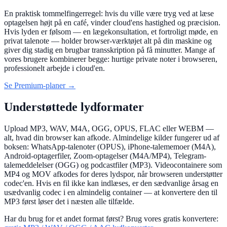
En praktisk tommelfingerregel: hvis du ville være tryg ved at læse
optagelsen højt på en café, vinder cloud'ens hastighed og præcision.
Hvis lyden er følsom — en lægekonsultation, et fortroligt møde, en
privat talenote — holder browser-værktøjet alt på din maskine og
giver dig stadig en brugbar transskription på få minutter. Mange af
vores brugere kombinerer begge: hurtige private noter i browseren,
professionelt arbejde i cloud'en.
Se Premium-planer →
Understøttede lydformater
Upload MP3, WAV, M4A, OGG, OPUS, FLAC eller WEBM —
alt, hvad din browser kan afkode. Almindelige kilder fungerer ud af
boksen: WhatsApp-talenoter (OPUS), iPhone-talememoer (M4A),
Android-optagerfiler, Zoom-optagelser (M4A/MP4), Telegram-
talemeddelelser (OGG) og podcastfiler (MP3). Videocontainere som
MP4 og MOV afkodes for deres lydspor, når browseren understøtter
codec'en. Hvis en fil ikke kan indlæses, er den sædvanlige årsag en
usædvanlig codec i en almindelig container — at konvertere den til
MP3 først løser det i næsten alle tilfælde.
Har du brug for et andet format først? Brug vores gratis konvertere: