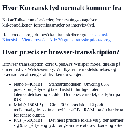
Hvor Koreansk lyd normalt kommer fra
KakaoTalk-stemmebeskeder, forelæsningsoptagelser,
kirkeprædikener, forretningsmøder og interviewlyd.
Relaterede sprog, du også kan transskribere gratis:
Japansk
·
Kinesisk
·
Vietnamesisk
·
Alle 20 gratis transskriptionssprog
Hvor præcis er browser-transskription?
Browser-transskription kører OpenAI's Whisper-model direkte på
din enhed via WebAssembly. Vi tilbyder tre modelstørrelser, og
præcisionen afhænger af, hvilken du vælger:
Nano (~40MB)
— Standardmodellen. Omkring 85%
præcision på tydelig tale. Bedst til hurtige noter,
talemeddelelser og kladder. Den eneste model, der kører på
iOS.
Mini (~150MB)
— Cirka 90% præcision. Et godt
mellemvalg, hvis din enhed har 4GB+ RAM, og du har brug
for renere output.
Plus (~500MB)
— Det mest præcise lokale valg, der nærmer
sig 93% på tydelig lyd. Langsommere at downloade og køre;