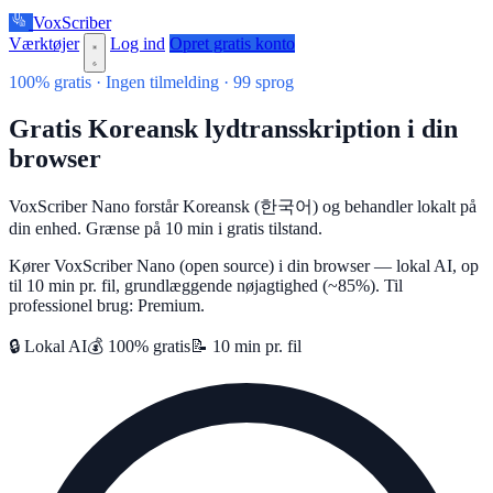
VoxScriber
Værktøjer
Log ind
Opret gratis konto
100% gratis · Ingen tilmelding · 99 sprog
Gratis Koreansk lydtransskription i din
browser
VoxScriber Nano forstår Koreansk (한국어) og behandler lokalt på
din enhed. Grænse på 10 min i gratis tilstand.
Kører VoxScriber Nano (open source) i din browser — lokal AI, op
til 10 min pr. fil, grundlæggende nøjagtighed (~85%). Til
professionel brug: Premium.
🔒 Lokal AI
💰 100% gratis
📝 10 min pr. fil