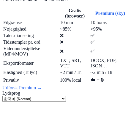
Gratis
Premium (sky)
(browser)
Filgrænse
10 min
10 horas
Nøjagtighed
~85%
>95%
Taler-diarisering
❌
✅
Tidsstempler pr. ord
❌
✅
Videounderstøttelse
❌
✅
(MP4/MOV)
TXT, SRT,
DOCX, PDF,
Eksportformater
VTT
JSON…
Hastighed (1t lyd)
~2 min / 1h
~2 min / 1h
☁️ + 🔒
Privatliv
100% local
Udforsk Premium →
Lydsprog