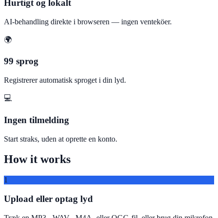
Hurtigt og lokalt
AI-behandling direkte i browseren — ingen venteköer.
🌍
99 sprog
Registrerer automatisk sproget i din lyd.
💻
Ingen tilmelding
Start straks, uden at oprette en konto.
How it works
1
Upload eller optag lyd
Træk en MP3-, WAV-, M4A- eller OGG-fil, eller brug din mikrofon