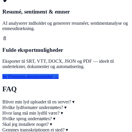
🧠
Resumé, sentiment & emner
AI analyserer indholdet og genererer resuméer, sentimentanalyse og
emneudtrækning.
📄
Fulde eksportmuligheder
Eksporter til SRT, VTT, DOCX, JSON og PDF — ideelt til
undertekster, dokumenter og automatisering.
Se Premium-abonnementer →
FAQ
Bliver min lyd uploadet til en server?
▾
Hvilke lydformater understøttes?
▾
Hvor lang må min lydfil være?
▾
Hvilke sprog understøttes?
▾
Skal jeg installere noget?
▾
Gemmes transskriptionen et sted?
▾