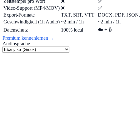
Zeitstempel pro Wort
❌
✅
Video-Support (MP4/MOV)
❌
✅
Export-Formate
TXT, SRT, VTT
DOCX, PDF, JSO
Geschwindigkeit (1h Audio)
~2 min / 1h
~2 min / 1h
☁️ + 🔒
Datenschutz
100% local
Premium kennenlernen →
Audiosprache