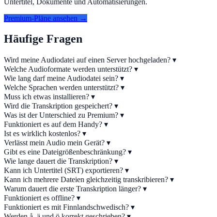
Untertitel, Dokumente und Automatisierungen.
Premium-Pläne ansehen →
Häufige Fragen
Wird meine Audiodatei auf einen Server hochgeladen?
▾
Welche Audioformate werden unterstützt?
▾
Wie lang darf meine Audiodatei sein?
▾
Welche Sprachen werden unterstützt?
▾
Muss ich etwas installieren?
▾
Wird die Transkription gespeichert?
▾
Was ist der Unterschied zu Premium?
▾
Funktioniert es auf dem Handy?
▾
Ist es wirklich kostenlos?
▾
Verlässt mein Audio mein Gerät?
▾
Gibt es eine Dateigrößenbeschränkung?
▾
Wie lange dauert die Transkription?
▾
Kann ich Untertitel (SRT) exportieren?
▾
Kann ich mehrere Dateien gleichzeitig transkribieren?
▾
Warum dauert die erste Transkription länger?
▾
Funktioniert es offline?
▾
Funktioniert es mit Finnlandschwedisch?
▾
Werden å, ä und ö korrekt geschrieben?
▾