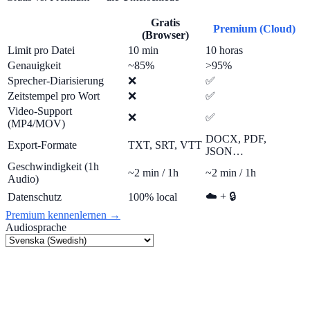
Gratis
Premium (Cloud)
(Browser)
Limit pro Datei
10 min
10 horas
Genauigkeit
~85%
>95%
Sprecher-Diarisierung
❌
✅
Zeitstempel pro Wort
❌
✅
Video-Support
❌
✅
(MP4/MOV)
DOCX, PDF,
Export-Formate
TXT, SRT, VTT
JSON…
Geschwindigkeit (1h
~2 min / 1h
~2 min / 1h
Audio)
☁️ + 🔒
Datenschutz
100% local
Premium kennenlernen →
Audiosprache