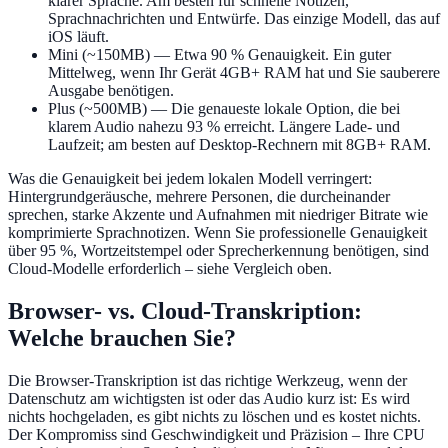
klarer Sprache. Am besten für schnelle Notizen,
Sprachnachrichten und Entwürfe. Das einzige Modell, das auf
iOS läuft.
Mini (~150MB)
— Etwa 90 % Genauigkeit. Ein guter
Mittelweg, wenn Ihr Gerät 4GB+ RAM hat und Sie sauberere
Ausgabe benötigen.
Plus (~500MB)
— Die genaueste lokale Option, die bei
klarem Audio nahezu 93 % erreicht. Längere Lade- und
Laufzeit; am besten auf Desktop-Rechnern mit 8GB+ RAM.
Was die Genauigkeit bei jedem lokalen Modell verringert:
Hintergrundgeräusche, mehrere Personen, die durcheinander
sprechen, starke Akzente und Aufnahmen mit niedriger Bitrate wie
komprimierte Sprachnotizen. Wenn Sie professionelle Genauigkeit
über 95 %, Wortzeitstempel oder Sprecherkennung benötigen, sind
Cloud-Modelle erforderlich – siehe Vergleich oben.
Browser- vs. Cloud-Transkription:
Welche brauchen Sie?
Die Browser-Transkription ist das richtige Werkzeug, wenn der
Datenschutz am wichtigsten ist oder das Audio kurz ist: Es wird
nichts hochgeladen, es gibt nichts zu löschen und es kostet nichts.
Der Kompromiss sind Geschwindigkeit und Präzision – Ihre CPU