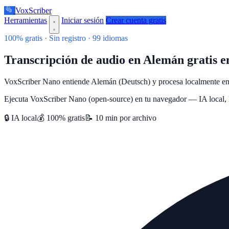
VoxScriber
Herramientas
Iniciar sesión
Crear cuenta gratis
100% gratis · Sin registro · 99 idiomas
Transcripción de audio en Alemán gratis e
VoxScriber Nano entiende Alemán (Deutsch) y procesa localmente en t
Ejecuta VoxScriber Nano (open-source) en tu navegador — IA local, h
🔒 IA local
💰 100% gratis
📝 10 min por archivo