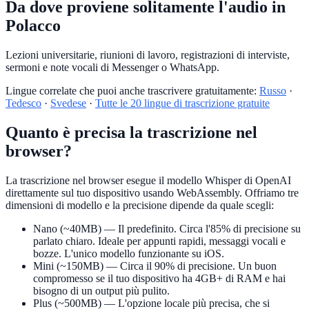
Da dove proviene solitamente l'audio in
Polacco
Lezioni universitarie, riunioni di lavoro, registrazioni di interviste,
sermoni e note vocali di Messenger o WhatsApp.
Lingue correlate che puoi anche trascrivere gratuitamente:
Russo
·
Tedesco
·
Svedese
·
Tutte le 20 lingue di trascrizione gratuite
Quanto è precisa la trascrizione nel
browser?
La trascrizione nel browser esegue il modello Whisper di OpenAI
direttamente sul tuo dispositivo usando WebAssembly. Offriamo tre
dimensioni di modello e la precisione dipende da quale scegli:
Nano (~40MB)
— Il predefinito. Circa l'85% di precisione su
parlato chiaro. Ideale per appunti rapidi, messaggi vocali e
bozze. L'unico modello funzionante su iOS.
Mini (~150MB)
— Circa il 90% di precisione. Un buon
compromesso se il tuo dispositivo ha 4GB+ di RAM e hai
bisogno di un output più pulito.
Plus (~500MB)
— L'opzione locale più precisa, che si