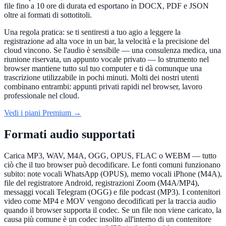
file fino a 10 ore di durata ed esportano in DOCX, PDF e JSON
oltre ai formati di sottotitoli.
Una regola pratica: se ti sentiresti a tuo agio a leggere la
registrazione ad alta voce in un bar, la velocità e la precisione del
cloud vincono. Se l'audio è sensibile — una consulenza medica, una
riunione riservata, un appunto vocale privato — lo strumento nel
browser mantiene tutto sul tuo computer e ti dà comunque una
trascrizione utilizzabile in pochi minuti. Molti dei nostri utenti
combinano entrambi: appunti privati rapidi nel browser, lavoro
professionale nel cloud.
Vedi i piani Premium →
Formati audio supportati
Carica MP3, WAV, M4A, OGG, OPUS, FLAC o WEBM — tutto
ciò che il tuo browser può decodificare. Le fonti comuni funzionano
subito: note vocali WhatsApp (OPUS), memo vocali iPhone (M4A),
file del registratore Android, registrazioni Zoom (M4A/MP4),
messaggi vocali Telegram (OGG) e file podcast (MP3). I contenitori
video come MP4 e MOV vengono decodificati per la traccia audio
quando il browser supporta il codec. Se un file non viene caricato, la
causa più comune è un codec insolito all'interno di un contenitore