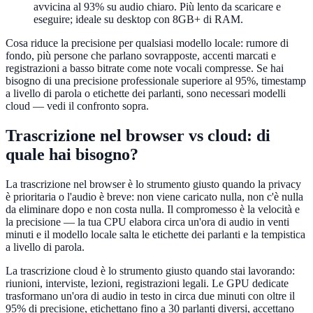
avvicina al 93% su audio chiaro. Più lento da scaricare e
eseguire; ideale su desktop con 8GB+ di RAM.
Cosa riduce la precisione per qualsiasi modello locale: rumore di
fondo, più persone che parlano sovrapposte, accenti marcati e
registrazioni a basso bitrate come note vocali compresse. Se hai
bisogno di una precisione professionale superiore al 95%, timestamp
a livello di parola o etichette dei parlanti, sono necessari modelli
cloud — vedi il confronto sopra.
Trascrizione nel browser vs cloud: di
quale hai bisogno?
La trascrizione nel browser è lo strumento giusto quando la privacy
è prioritaria o l'audio è breve: non viene caricato nulla, non c'è nulla
da eliminare dopo e non costa nulla. Il compromesso è la velocità e
la precisione — la tua CPU elabora circa un'ora di audio in venti
minuti e il modello locale salta le etichette dei parlanti e la tempistica
a livello di parola.
La trascrizione cloud è lo strumento giusto quando stai lavorando:
riunioni, interviste, lezioni, registrazioni legali. Le GPU dedicate
trasformano un'ora di audio in testo in circa due minuti con oltre il
95% di precisione, etichettano fino a 30 parlanti diversi, accettano