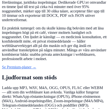
föreläsningar, juridiska inspelningar. Dedikerade GPU:er omvandlar
en timme ljud till text på cirka två minuter med över 95%
noggrannhet, märker upp till 30 olika talare, accepterar filer upp till
10 timmar och exporterar till DOCX, PDF och JSON utöver
undertextformat.
En praktisk tumregel: om du skulle känna dig bekväm med att läsa
inspelningen högt på ett café, vinner molnets hastighet och
noggrannhet. Om ljudet är känsligt — en medicinsk konsultation, ett
konfidentiellt möte, ett privat röstmeddelande — håller
webbläsarverktyget allt på din maskin och ger dig ändå en
användbar transkription på några minuter. Många av våra användare
kombinerar båda: snabba privata anteckningar i webbläsaren,
professionellt arbete i molnet.
Se Premium-planer →
Ljudformat som stöds
Ladda upp MP3, WAV, M4A, OGG, OPUS, FLAC eller WEBM
— allt som din webbläsare kan avkoda. Vanliga källor fungerar
direkt: WhatsApp-röstanteckningar (OPUS), iPhone-röstmemon
(M4A), Android-inspelningsfiler, Zoom-inspelningar (M4A/MP4),
Telegram-röstmeddelanden (OGG) och poddfiler (MP3).