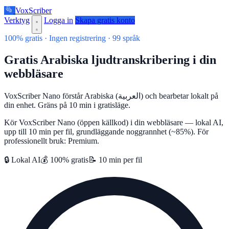
VoxScriber
Verktyg
Logga in
Skapa gratis konto
100% gratis · Ingen registrering · 99 språk
Gratis Arabiska ljudtranskribering i din
webbläsare
VoxScriber Nano förstår Arabiska (العربية) och bearbetar lokalt på
din enhet. Gräns på 10 min i gratisläge.
Kör VoxScriber Nano (öppen källkod) i din webbläsare — lokal AI,
upp till 10 min per fil, grundläggande noggrannhet (~85%). För
professionellt bruk: Premium.
🔒 Lokal AI
💰 100% gratis
📝 10 min per fil