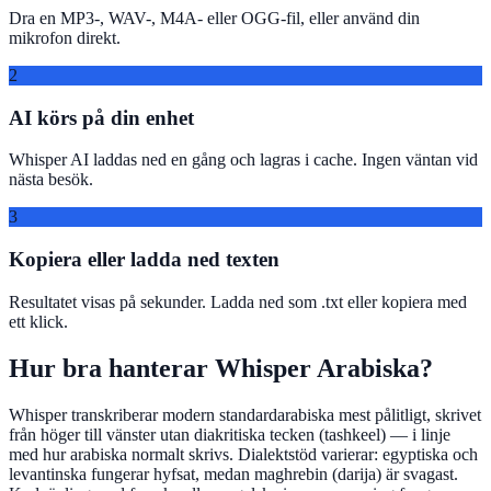
Dra en MP3-, WAV-, M4A- eller OGG-fil, eller använd din
mikrofon direkt.
2
AI körs på din enhet
Whisper AI laddas ned en gång och lagras i cache. Ingen väntan vid
nästa besök.
3
Kopiera eller ladda ned texten
Resultatet visas på sekunder. Ladda ned som .txt eller kopiera med
ett klick.
Hur bra hanterar Whisper Arabiska?
Whisper transkriberar modern standardarabiska mest pålitligt, skrivet
från höger till vänster utan diakritiska tecken (tashkeel) — i linje
med hur arabiska normalt skrivs. Dialektstöd varierar: egyptiska och
levantinska fungerar hyfsat, medan maghrebin (darija) är svagast.