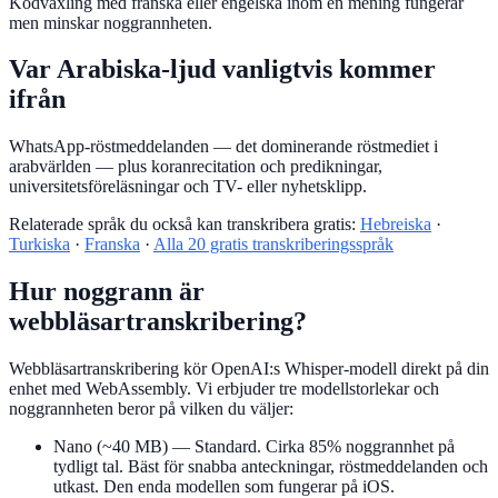
Kodväxling med franska eller engelska inom en mening fungerar
men minskar noggrannheten.
Var Arabiska-ljud vanligtvis kommer
ifrån
WhatsApp-röstmeddelanden — det dominerande röstmediet i
arabvärlden — plus koranrecitation och predikningar,
universitetsföreläsningar och TV- eller nyhetsklipp.
Relaterade språk du också kan transkribera gratis:
Hebreiska
·
Turkiska
·
Franska
·
Alla 20 gratis transkriberingsspråk
Hur noggrann är
webbläsartranskribering?
Webbläsartranskribering kör OpenAI:s Whisper-modell direkt på din
enhet med WebAssembly. Vi erbjuder tre modellstorlekar och
noggrannheten beror på vilken du väljer:
Nano (~40 MB)
— Standard. Cirka 85% noggrannhet på
tydligt tal. Bäst för snabba anteckningar, röstmeddelanden och
utkast. Den enda modellen som fungerar på iOS.