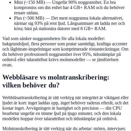
Mini (~150 MB)
— Ungefär 90% noggrannhet. En bra
kompromiss om din enhet har 4 GB+ RAM och du behöver
renare utdata.
Plus (~500 MB)
— Det mest noggranna lokala alternativet,
närmar sig 93% på rent ljud. Långsammare att ladda ner och
köra; bäst på stationära datorer med 8 GB+ RAM.
Vad som sänker noggrannheten för alla lokala modeller:
bakgrundsljud, flera personer som pratar samtidigt, kraftiga accenter
och lågbitrate-inspelningar som komprimerade röstanteckningar. Om
du behöver professionell noggrannhet över 95%, tidsstämplar på
ordnivå eller talarattribut krävs molnmodeller — se jämförelsen
ovan.
Webbläsare vs molntranskribering:
vilken behöver du?
Webbläsartranskribering är rätt verktyg när integritet är viktigast eller
ljudet är kort: inget laddas upp, inget behöver raderas efteråt, och det
kostar inget. Avvägningen är hastighet och precision — din CPU
bearbetar ungefär en timme ljud på tjugo minuter, och den lokala
modellen hoppar över talarattribut och tidsstämplar på ordnivå.
Molntranskribering är rätt verktyg när du arbetar: möten, intervjuer,