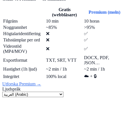
Gratis
Premium (moln)
(webbläsare)
Filgräns
10 min
10 horas
Noggrannhet
~85%
>95%
Högtalaridentifiering
❌
✅
Tidsstämplar per ord
❌
✅
Videostöd
❌
✅
(MP4/MOV)
DOCX, PDF,
Exportformat
TXT, SRT, VTT
JSON…
Hastighet (1h ljud)
~2 min / 1h
~2 min / 1h
☁️ + 🔒
Integritet
100% local
Utforska Premium →
Ljudspråk