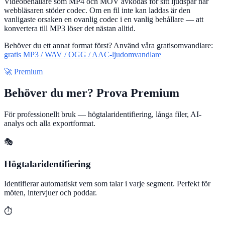
Videobehållare som MP4 och MOV avkodas för sitt ljudspår när
webbläsaren stöder codec. Om en fil inte kan laddas är den
vanligaste orsaken en ovanlig codec i en vanlig behållare — att
konvertera till MP3 löser det nästan alltid.
Behöver du ett annat format först? Använd våra gratisomvandlare:
gratis MP3 / WAV / OGG / AAC-ljudomvandlare
🚀 Premium
Behöver du mer? Prova Premium
För professionellt bruk — högtalaridentifiering, långa filer, AI-
analys och alla exportformat.
🎭
Högtalaridentifiering
Identifierar automatiskt vem som talar i varje segment. Perfekt för
möten, intervjuer och poddar.
⏱️