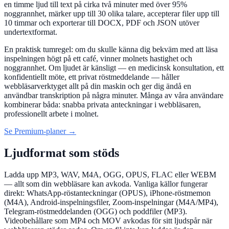
en timme ljud till text på cirka två minuter med över 95%
noggrannhet, märker upp till 30 olika talare, accepterar filer upp till
10 timmar och exporterar till DOCX, PDF och JSON utöver
undertextformat.
En praktisk tumregel: om du skulle känna dig bekväm med att läsa
inspelningen högt på ett café, vinner molnets hastighet och
noggrannhet. Om ljudet är känsligt — en medicinsk konsultation, ett
konfidentiellt möte, ett privat röstmeddelande — håller
webbläsarverktyget allt på din maskin och ger dig ändå en
användbar transkription på några minuter. Många av våra användare
kombinerar båda: snabba privata anteckningar i webbläsaren,
professionellt arbete i molnet.
Se Premium-planer →
Ljudformat som stöds
Ladda upp MP3, WAV, M4A, OGG, OPUS, FLAC eller WEBM
— allt som din webbläsare kan avkoda. Vanliga källor fungerar
direkt: WhatsApp-röstanteckningar (OPUS), iPhone-röstmemon
(M4A), Android-inspelningsfiler, Zoom-inspelningar (M4A/MP4),
Telegram-röstmeddelanden (OGG) och poddfiler (MP3).
Videobehållare som MP4 och MOV avkodas för sitt ljudspår när