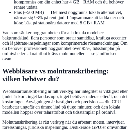
kompromiss om din enhet har 4 GB+ RAM och du behöver
renare utdata.
Plus (~500 MB)
— Det mest noggranna lokala alternativet,
närmar sig 93% på rent ljud. Långsammare att ladda ner och
köra; bäst på stationära datorer med 8 GB+ RAM.
Vad som sänker noggrannheten för alla lokala modeller:
bakgrundsljud, flera personer som pratar samtidigt, kraftiga accenter
och lågbitrate-inspelningar som komprimerade röstanteckningar. Om
du behöver professionell noggrannhet över 95%, tidsstämplar på
ordnivå eller talarattribut krävs molnmodeller — se jämförelsen
ovan.
Webbläsare vs molntranskribering:
vilken behöver du?
Webbläsartranskribering är rätt verktyg när integritet är viktigast eller
ljudet är kort: inget laddas upp, inget behöver raderas efteråt, och det
kostar inget. Avvägningen är hastighet och precision — din CPU
bearbetar ungefär en timme ljud på tjugo minuter, och den lokala
modellen hoppar över talarattribut och tidsstämplar på ordnivå.
Molntranskribering är rätt verktyg när du arbetar: möten, intervjuer,
föreläsningar, juridiska inspelningar. Dedikerade GPU:er omvandlar