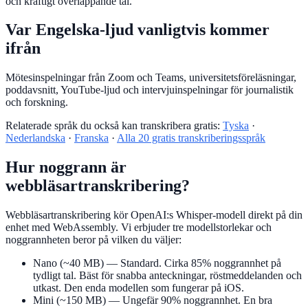
och kraftigt överlappande tal.
Var Engelska-ljud vanligtvis kommer
ifrån
Mötesinspelningar från Zoom och Teams, universitetsföreläsningar,
poddavsnitt, YouTube-ljud och intervjuinspelningar för journalistik
och forskning.
Relaterade språk du också kan transkribera gratis:
Tyska
·
Nederlandska
·
Franska
·
Alla 20 gratis transkriberingsspråk
Hur noggrann är
webbläsartranskribering?
Webbläsartranskribering kör OpenAI:s Whisper-modell direkt på din
enhet med WebAssembly. Vi erbjuder tre modellstorlekar och
noggrannheten beror på vilken du väljer:
Nano (~40 MB)
— Standard. Cirka 85% noggrannhet på
tydligt tal. Bäst för snabba anteckningar, röstmeddelanden och
utkast. Den enda modellen som fungerar på iOS.
Mini (~150 MB)
— Ungefär 90% noggrannhet. En bra