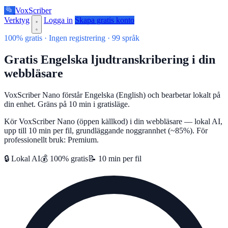
VoxScriber
Verktyg
Logga in
Skapa gratis konto
100% gratis · Ingen registrering · 99 språk
Gratis Engelska ljudtranskribering i din
webbläsare
VoxScriber Nano förstår Engelska (English) och bearbetar lokalt på
din enhet. Gräns på 10 min i gratisläge.
Kör VoxScriber Nano (öppen källkod) i din webbläsare — lokal AI,
upp till 10 min per fil, grundläggande noggrannhet (~85%). För
professionellt bruk: Premium.
🔒 Lokal AI
💰 100% gratis
📝 10 min per fil