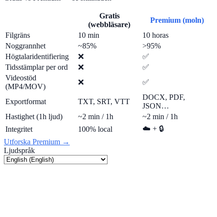
Gratis
Premium (moln)
(webbläsare)
Filgräns
10 min
10 horas
Noggrannhet
~85%
>95%
Högtalaridentifiering
❌
✅
Tidsstämplar per ord
❌
✅
Videostöd
❌
✅
(MP4/MOV)
DOCX, PDF,
Exportformat
TXT, SRT, VTT
JSON…
Hastighet (1h ljud)
~2 min / 1h
~2 min / 1h
☁️ + 🔒
Integritet
100% local
Utforska Premium →
Ljudspråk