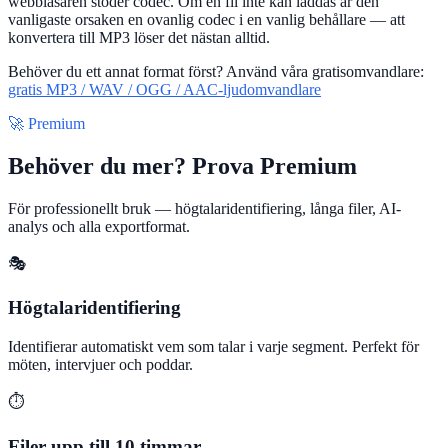
webbläsaren stöder codec. Om en fil inte kan laddas är den
vanligaste orsaken en ovanlig codec i en vanlig behållare — att
konvertera till MP3 löser det nästan alltid.
Behöver du ett annat format först? Använd våra gratisomvandlare:
gratis MP3 / WAV / OGG / AAC-ljudomvandlare
🚀 Premium
Behöver du mer? Prova Premium
För professionellt bruk — högtalaridentifiering, långa filer, AI-
analys och alla exportformat.
🎭
Högtalaridentifiering
Identifierar automatiskt vem som talar i varje segment. Perfekt för
möten, intervjuer och poddar.
⏱️
Filer upp till 10 timmar