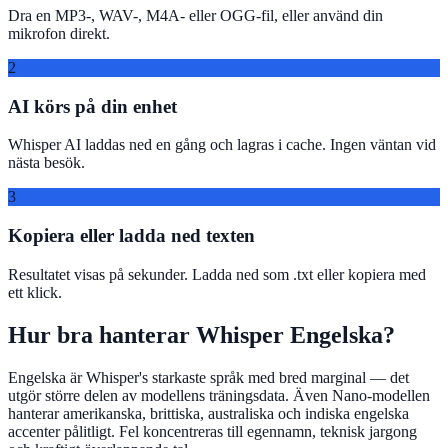
Dra en MP3-, WAV-, M4A- eller OGG-fil, eller använd din
mikrofon direkt.
2
AI körs på din enhet
Whisper AI laddas ned en gång och lagras i cache. Ingen väntan vid
nästa besök.
3
Kopiera eller ladda ned texten
Resultatet visas på sekunder. Ladda ned som .txt eller kopiera med
ett klick.
Hur bra hanterar Whisper Engelska?
Engelska är Whisper's starkaste språk med bred marginal — det
utgör större delen av modellens träningsdata. Även Nano-modellen
hanterar amerikanska, brittiska, australiska och indiska engelska
accenter pålitligt. Fel koncentreras till egennamn, teknisk jargong