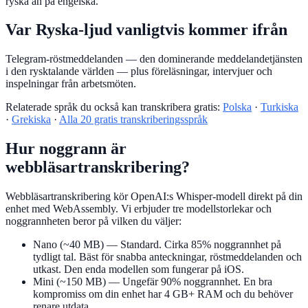
ryska än på engelska.
Var Ryska-ljud vanligtvis kommer ifrån
Telegram-röstmeddelanden — den dominerande meddelandetjänsten
i den rysktalande världen — plus föreläsningar, intervjuer och
inspelningar från arbetsmöten.
Relaterade språk du också kan transkribera gratis:
Polska
·
Turkiska
·
Grekiska
·
Alla 20 gratis transkriberingsspråk
Hur noggrann är
webbläsartranskribering?
Webbläsartranskribering kör OpenAI:s Whisper-modell direkt på din
enhet med WebAssembly. Vi erbjuder tre modellstorlekar och
noggrannheten beror på vilken du väljer:
Nano (~40 MB)
— Standard. Cirka 85% noggrannhet på
tydligt tal. Bäst för snabba anteckningar, röstmeddelanden och
utkast. Den enda modellen som fungerar på iOS.
Mini (~150 MB)
— Ungefär 90% noggrannhet. En bra
kompromiss om din enhet har 4 GB+ RAM och du behöver
renare utdata.