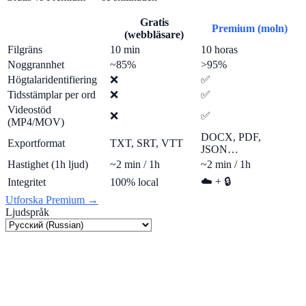
Gratis
Premium (moln)
(webbläsare)
Filgräns
10 min
10 horas
Noggrannhet
~85%
>95%
Högtalaridentifiering
❌
✅
Tidsstämplar per ord
❌
✅
Videostöd
❌
✅
(MP4/MOV)
DOCX, PDF,
Exportformat
TXT, SRT, VTT
JSON…
Hastighet (1h ljud)
~2 min / 1h
~2 min / 1h
☁️ + 🔒
Integritet
100% local
Utforska Premium →
Ljudspråk