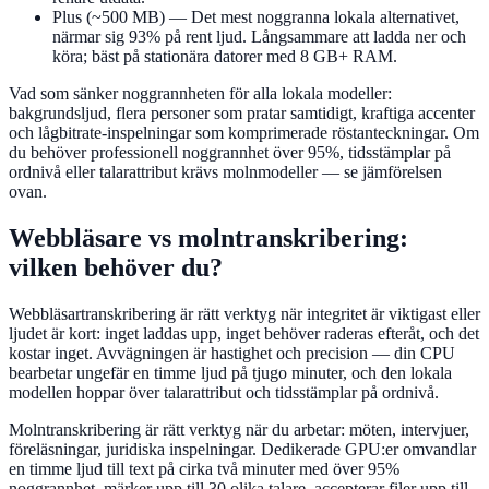
Plus (~500 MB)
— Det mest noggranna lokala alternativet,
närmar sig 93% på rent ljud. Långsammare att ladda ner och
köra; bäst på stationära datorer med 8 GB+ RAM.
Vad som sänker noggrannheten för alla lokala modeller:
bakgrundsljud, flera personer som pratar samtidigt, kraftiga accenter
och lågbitrate-inspelningar som komprimerade röstanteckningar. Om
du behöver professionell noggrannhet över 95%, tidsstämplar på
ordnivå eller talarattribut krävs molnmodeller — se jämförelsen
ovan.
Webbläsare vs molntranskribering:
vilken behöver du?
Webbläsartranskribering är rätt verktyg när integritet är viktigast eller
ljudet är kort: inget laddas upp, inget behöver raderas efteråt, och det
kostar inget. Avvägningen är hastighet och precision — din CPU
bearbetar ungefär en timme ljud på tjugo minuter, och den lokala
modellen hoppar över talarattribut och tidsstämplar på ordnivå.
Molntranskribering är rätt verktyg när du arbetar: möten, intervjuer,
föreläsningar, juridiska inspelningar. Dedikerade GPU:er omvandlar
en timme ljud till text på cirka två minuter med över 95%
noggrannhet, märker upp till 30 olika talare, accepterar filer upp till