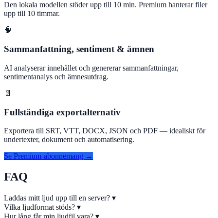
Den lokala modellen stöder upp till 10 min. Premium hanterar filer
upp till 10 timmar.
🧠
Sammanfattning, sentiment & ämnen
AI analyserar innehållet och genererar sammanfattningar,
sentimentanalys och ämnesutdrag.
📄
Fullständiga exportalternativ
Exportera till SRT, VTT, DOCX, JSON och PDF — idealiskt för
undertexter, dokument och automatisering.
Se Premium-abonnemang →
FAQ
Laddas mitt ljud upp till en server?
▾
Vilka ljudformat stöds?
▾
Hur lång får min ljudfil vara?
▾