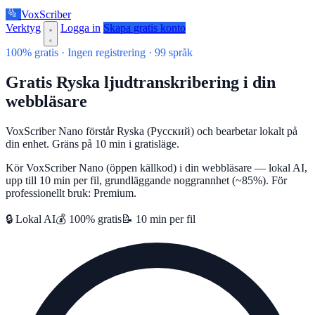
VoxScriber
Verktyg
Logga in
Skapa gratis konto
100% gratis · Ingen registrering · 99 språk
Gratis Ryska ljudtranskribering i din
webbläsare
VoxScriber Nano förstår Ryska (Русский) och bearbetar lokalt på
din enhet. Gräns på 10 min i gratisläge.
Kör VoxScriber Nano (öppen källkod) i din webbläsare — lokal AI,
upp till 10 min per fil, grundläggande noggrannhet (~85%). För
professionellt bruk: Premium.
🔒 Lokal AI
💰 100% gratis
📝 10 min per fil