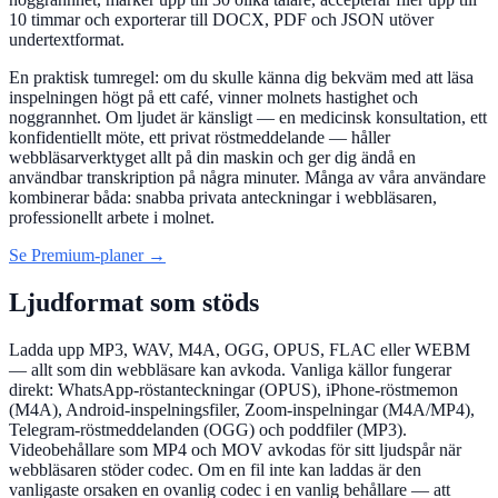
10 timmar och exporterar till DOCX, PDF och JSON utöver
undertextformat.
En praktisk tumregel: om du skulle känna dig bekväm med att läsa
inspelningen högt på ett café, vinner molnets hastighet och
noggrannhet. Om ljudet är känsligt — en medicinsk konsultation, ett
konfidentiellt möte, ett privat röstmeddelande — håller
webbläsarverktyget allt på din maskin och ger dig ändå en
användbar transkription på några minuter. Många av våra användare
kombinerar båda: snabba privata anteckningar i webbläsaren,
professionellt arbete i molnet.
Se Premium-planer →
Ljudformat som stöds
Ladda upp MP3, WAV, M4A, OGG, OPUS, FLAC eller WEBM
— allt som din webbläsare kan avkoda. Vanliga källor fungerar
direkt: WhatsApp-röstanteckningar (OPUS), iPhone-röstmemon
(M4A), Android-inspelningsfiler, Zoom-inspelningar (M4A/MP4),
Telegram-röstmeddelanden (OGG) och poddfiler (MP3).
Videobehållare som MP4 och MOV avkodas för sitt ljudspår när
webbläsaren stöder codec. Om en fil inte kan laddas är den
vanligaste orsaken en ovanlig codec i en vanlig behållare — att