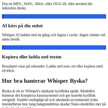
Dra en MP3-, WAV-, M4A- eller OGG-fil, eller använd din
mikrofon direkt.
2
AI körs på din enhet
Whisper AI laddas ned en gång och lagras i cache. Ingen väntan vid
nästa besök.
3
Kopiera eller ladda ned texten
Resultatet visas på sekunder. Ladda ned som .txt eller kopiera med
ett klick.
Hur bra hanterar Whisper Ryska?
Ryska är ett av Whisper's starkaste kyrilliska språk. Modellen
hanterar det komplexa kasussystemet och ger korrekt kyrillisk
ortografi. Snabbt vardagligt tal och ukrainskt accentuerad ryska
transkriberas bra; tung bakgrundsbrus skadar Nano-modellen mer på