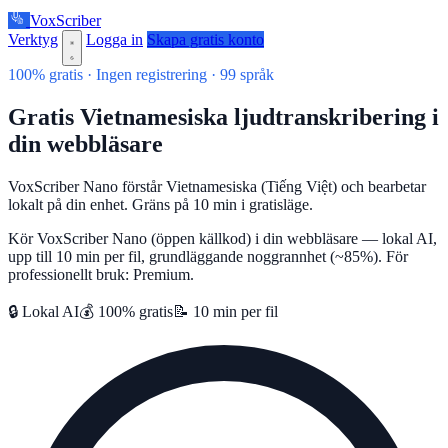
VoxScriber
Verktyg
Logga in
Skapa gratis konto
100% gratis · Ingen registrering · 99 språk
Gratis Vietnamesiska ljudtranskribering i
din webbläsare
VoxScriber Nano förstår Vietnamesiska (Tiếng Việt) och bearbetar
lokalt på din enhet. Gräns på 10 min i gratisläge.
Kör VoxScriber Nano (öppen källkod) i din webbläsare — lokal AI,
upp till 10 min per fil, grundläggande noggrannhet (~85%). För
professionellt bruk: Premium.
🔒 Lokal AI
💰 100% gratis
📝 10 min per fil