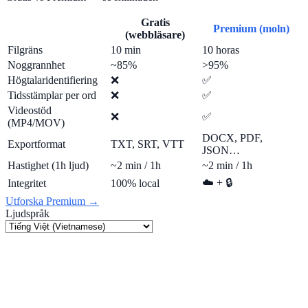
Gratis
Premium (moln)
(webbläsare)
Filgräns
10 min
10 horas
Noggrannhet
~85%
>95%
Högtalaridentifiering
❌
✅
Tidsstämplar per ord
❌
✅
Videostöd
❌
✅
(MP4/MOV)
DOCX, PDF,
Exportformat
TXT, SRT, VTT
JSON…
Hastighet (1h ljud)
~2 min / 1h
~2 min / 1h
☁️ + 🔒
Integritet
100% local
Utforska Premium →
Ljudspråk