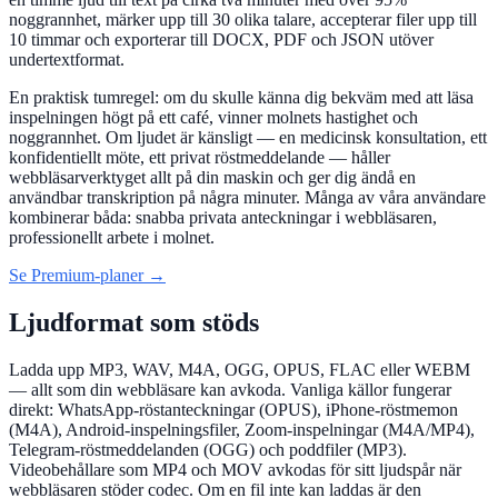
noggrannhet, märker upp till 30 olika talare, accepterar filer upp till
10 timmar och exporterar till DOCX, PDF och JSON utöver
undertextformat.
En praktisk tumregel: om du skulle känna dig bekväm med att läsa
inspelningen högt på ett café, vinner molnets hastighet och
noggrannhet. Om ljudet är känsligt — en medicinsk konsultation, ett
konfidentiellt möte, ett privat röstmeddelande — håller
webbläsarverktyget allt på din maskin och ger dig ändå en
användbar transkription på några minuter. Många av våra användare
kombinerar båda: snabba privata anteckningar i webbläsaren,
professionellt arbete i molnet.
Se Premium-planer →
Ljudformat som stöds
Ladda upp MP3, WAV, M4A, OGG, OPUS, FLAC eller WEBM
— allt som din webbläsare kan avkoda. Vanliga källor fungerar
direkt: WhatsApp-röstanteckningar (OPUS), iPhone-röstmemon
(M4A), Android-inspelningsfiler, Zoom-inspelningar (M4A/MP4),
Telegram-röstmeddelanden (OGG) och poddfiler (MP3).
Videobehållare som MP4 och MOV avkodas för sitt ljudspår när
webbläsaren stöder codec. Om en fil inte kan laddas är den