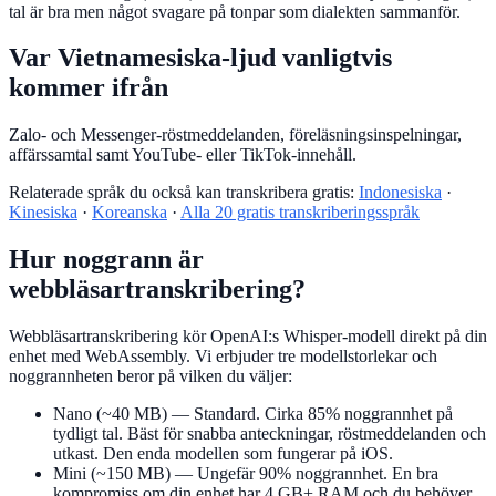
tal är bra men något svagare på tonpar som dialekten sammanför.
Var Vietnamesiska-ljud vanligtvis
kommer ifrån
Zalo- och Messenger-röstmeddelanden, föreläsningsinspelningar,
affärssamtal samt YouTube- eller TikTok-innehåll.
Relaterade språk du också kan transkribera gratis:
Indonesiska
·
Kinesiska
·
Koreanska
·
Alla 20 gratis transkriberingsspråk
Hur noggrann är
webbläsartranskribering?
Webbläsartranskribering kör OpenAI:s Whisper-modell direkt på din
enhet med WebAssembly. Vi erbjuder tre modellstorlekar och
noggrannheten beror på vilken du väljer:
Nano (~40 MB)
— Standard. Cirka 85% noggrannhet på
tydligt tal. Bäst för snabba anteckningar, röstmeddelanden och
utkast. Den enda modellen som fungerar på iOS.
Mini (~150 MB)
— Ungefär 90% noggrannhet. En bra
kompromiss om din enhet har 4 GB+ RAM och du behöver