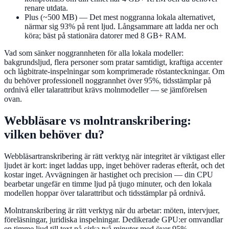
renare utdata.
Plus (~500 MB)
— Det mest noggranna lokala alternativet,
närmar sig 93% på rent ljud. Långsammare att ladda ner och
köra; bäst på stationära datorer med 8 GB+ RAM.
Vad som sänker noggrannheten för alla lokala modeller:
bakgrundsljud, flera personer som pratar samtidigt, kraftiga accenter
och lågbitrate-inspelningar som komprimerade röstanteckningar. Om
du behöver professionell noggrannhet över 95%, tidsstämplar på
ordnivå eller talarattribut krävs molnmodeller — se jämförelsen
ovan.
Webbläsare vs molntranskribering:
vilken behöver du?
Webbläsartranskribering är rätt verktyg när integritet är viktigast eller
ljudet är kort: inget laddas upp, inget behöver raderas efteråt, och det
kostar inget. Avvägningen är hastighet och precision — din CPU
bearbetar ungefär en timme ljud på tjugo minuter, och den lokala
modellen hoppar över talarattribut och tidsstämplar på ordnivå.
Molntranskribering är rätt verktyg när du arbetar: möten, intervjuer,
föreläsningar, juridiska inspelningar. Dedikerade GPU:er omvandlar
en timme ljud till text på cirka två minuter med över 95%