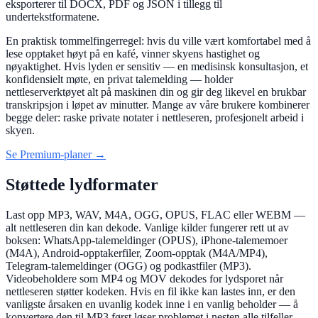
eksporterer til DOCX, PDF og JSON i tillegg til
undertekstformatene.
En praktisk tommelfingerregel: hvis du ville vært komfortabel med å
lese opptaket høyt på en kafé, vinner skyens hastighet og
nøyaktighet. Hvis lyden er sensitiv — en medisinsk konsultasjon, et
konfidensielt møte, en privat talemelding — holder
nettleserverktøyet alt på maskinen din og gir deg likevel en brukbar
transkripsjon i løpet av minutter. Mange av våre brukere kombinerer
begge deler: raske private notater i nettleseren, profesjonelt arbeid i
skyen.
Se Premium-planer →
Støttede lydformater
Last opp MP3, WAV, M4A, OGG, OPUS, FLAC eller WEBM —
alt nettleseren din kan dekode. Vanlige kilder fungerer rett ut av
boksen: WhatsApp-talemeldinger (OPUS), iPhone-talememoer
(M4A), Android-opptakerfiler, Zoom-opptak (M4A/MP4),
Telegram-talemeldinger (OGG) og podkastfiler (MP3).
Videobeholdere som MP4 og MOV dekodes for lydsporet når
nettleseren støtter kodeken. Hvis en fil ikke kan lastes inn, er den
vanligste årsaken en uvanlig kodek inne i en vanlig beholder — å
konvertere den til MP3 først løser problemet i nesten alle tilfeller.