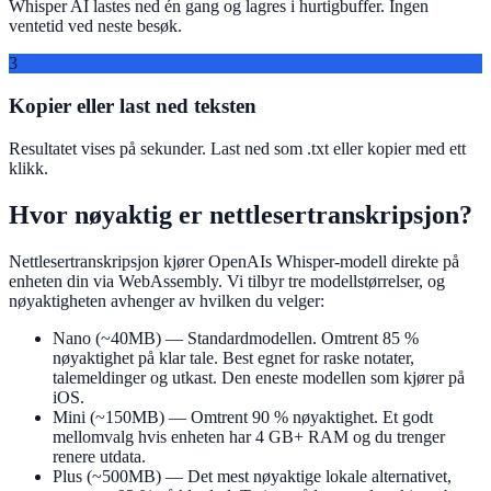
Whisper AI lastes ned én gang og lagres i hurtigbuffer. Ingen
ventetid ved neste besøk.
3
Kopier eller last ned teksten
Resultatet vises på sekunder. Last ned som .txt eller kopier med ett
klikk.
Hvor nøyaktig er nettlesertranskripsjon?
Nettlesertranskripsjon kjører OpenAIs Whisper-modell direkte på
enheten din via WebAssembly. Vi tilbyr tre modellstørrelser, og
nøyaktigheten avhenger av hvilken du velger:
Nano (~40MB)
— Standardmodellen. Omtrent 85 %
nøyaktighet på klar tale. Best egnet for raske notater,
talemeldinger og utkast. Den eneste modellen som kjører på
iOS.
Mini (~150MB)
— Omtrent 90 % nøyaktighet. Et godt
mellomvalg hvis enheten har 4 GB+ RAM og du trenger
renere utdata.
Plus (~500MB)
— Det mest nøyaktige lokale alternativet,