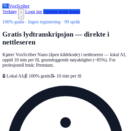
VoxScriber
Verktøy
Logg inn
Opprett gratis konto
100% gratis · Ingen registrering · 99 språk
Gratis lydtranskripsjon — direkte i
nettleseren
Kjører VoxScriber Nano (åpen kildekode) i nettleseren — lokal AI,
opptil 10 min per fil, grunnleggende nøyaktighet (~85%). For
profesjonell bruk: Premium.
🔒 Lokal AI
💰 100% gratis
📝 10 min per fil