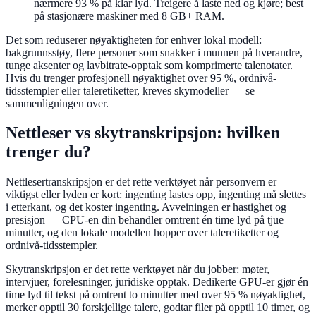
nærmere 93 % på klar lyd. Treigere å laste ned og kjøre; best
på stasjonære maskiner med 8 GB+ RAM.
Det som reduserer nøyaktigheten for enhver lokal modell:
bakgrunnsstøy, flere personer som snakker i munnen på hverandre,
tunge aksenter og lavbitrate-opptak som komprimerte talenotater.
Hvis du trenger profesjonell nøyaktighet over 95 %, ordnivå-
tidsstempler eller taleretiketter, kreves skymodeller — se
sammenligningen over.
Nettleser vs skytranskripsjon: hvilken
trenger du?
Nettlesertranskripsjon er det rette verktøyet når personvern er
viktigst eller lyden er kort: ingenting lastes opp, ingenting må slettes
i etterkant, og det koster ingenting. Avveiningen er hastighet og
presisjon — CPU-en din behandler omtrent én time lyd på tjue
minutter, og den lokale modellen hopper over taleretiketter og
ordnivå-tidsstempler.
Skytranskripsjon er det rette verktøyet når du jobber: møter,
intervjuer, forelesninger, juridiske opptak. Dedikerte GPU-er gjør én
time lyd til tekst på omtrent to minutter med over 95 % nøyaktighet,
merker opptil 30 forskjellige talere, godtar filer på opptil 10 timer, og