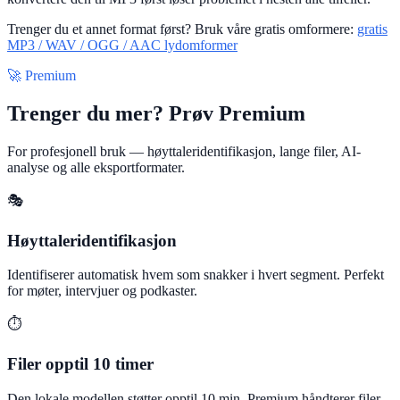
Trenger du et annet format først? Bruk våre gratis omformere:
gratis
MP3 / WAV / OGG / AAC lydomformer
🚀 Premium
Trenger du mer? Prøv Premium
For profesjonell bruk — høyttaleridentifikasjon, lange filer, AI-
analyse og alle eksportformater.
🎭
Høyttaleridentifikasjon
Identifiserer automatisk hvem som snakker i hvert segment. Perfekt
for møter, intervjuer og podkaster.
⏱️
Filer opptil 10 timer
Den lokale modellen støtter opptil 10 min. Premium håndterer filer