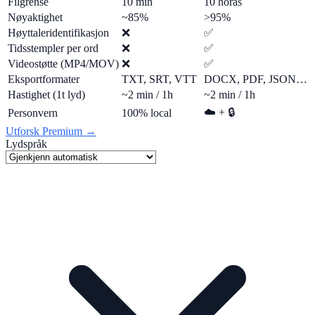
Filgrense
10 min
10 horas
Nøyaktighet
~85%
>95%
Høyttaleridentifikasjon
❌
✅
Tidsstempler per ord
❌
✅
Videostøtte (MP4/MOV)
❌
✅
Eksportformater
TXT, SRT, VTT
DOCX, PDF, JSON…
Hastighet (1t lyd)
~2 min / 1h
~2 min / 1h
☁️ + 🔒
Personvern
100% local
Utforsk Premium →
Lydspråk