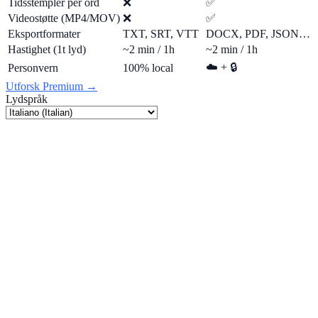
Tidsstempler per ord
❌
✅
Videostøtte (MP4/MOV)
❌
✅
Eksportformater
TXT, SRT, VTT
DOCX, PDF, JSON…
Hastighet (1t lyd)
~2 min / 1h
~2 min / 1h
☁️ + 🔒
Personvern
100% local
Utforsk Premium →
Lydspråk