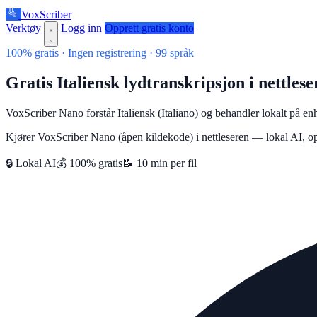
VoxScriber
Verktøy
Logg inn
Opprett gratis konto
100% gratis · Ingen registrering · 99 språk
Gratis Italiensk lydtranskripsjon i nettlese
VoxScriber Nano forstår Italiensk (Italiano) og behandler lokalt på e
Kjører VoxScriber Nano (åpen kildekode) i nettleseren — lokal AI, op
🔒 Lokal AI
💰 100% gratis
📝 10 min per fil