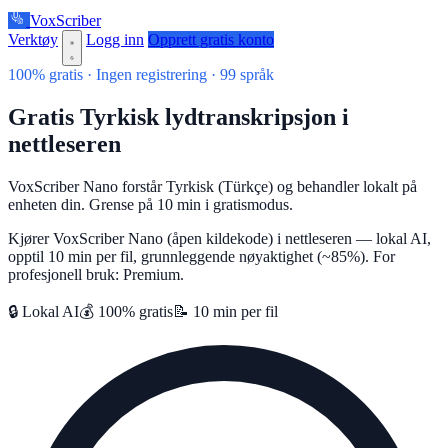
VoxScriber
Verktøy
Logg inn
Opprett gratis konto
100% gratis · Ingen registrering · 99 språk
Gratis Tyrkisk lydtranskripsjon i
nettleseren
VoxScriber Nano forstår Tyrkisk (Türkçe) og behandler lokalt på
enheten din. Grense på 10 min i gratismodus.
Kjører VoxScriber Nano (åpen kildekode) i nettleseren — lokal AI,
opptil 10 min per fil, grunnleggende nøyaktighet (~85%). For
profesjonell bruk: Premium.
🔒 Lokal AI
💰 100% gratis
📝 10 min per fil