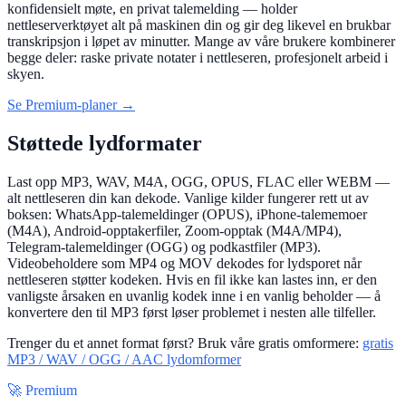
konfidensielt møte, en privat talemelding — holder
nettleserverktøyet alt på maskinen din og gir deg likevel en brukbar
transkripsjon i løpet av minutter. Mange av våre brukere kombinerer
begge deler: raske private notater i nettleseren, profesjonelt arbeid i
skyen.
Se Premium-planer →
Støttede lydformater
Last opp MP3, WAV, M4A, OGG, OPUS, FLAC eller WEBM —
alt nettleseren din kan dekode. Vanlige kilder fungerer rett ut av
boksen: WhatsApp-talemeldinger (OPUS), iPhone-talememoer
(M4A), Android-opptakerfiler, Zoom-opptak (M4A/MP4),
Telegram-talemeldinger (OGG) og podkastfiler (MP3).
Videobeholdere som MP4 og MOV dekodes for lydsporet når
nettleseren støtter kodeken. Hvis en fil ikke kan lastes inn, er den
vanligste årsaken en uvanlig kodek inne i en vanlig beholder — å
konvertere den til MP3 først løser problemet i nesten alle tilfeller.
Trenger du et annet format først? Bruk våre gratis omformere:
gratis
MP3 / WAV / OGG / AAC lydomformer
🚀 Premium