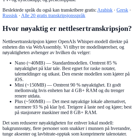
Beslektede språk du også kan transkribere gratis:
Arabisk
·
Gresk
·
Russisk
·
Alle 20 gratis transkripsjonsspråk
Hvor nøyaktig er nettlesertranskripsjon?
Nettlesertranskripsjon kjører OpenAIs Whisper-modell direkte på
enheten din via WebAssembly. Vi tilbyr tre modellstørrelser, og
nøyaktigheten avhenger av hvilken du velger:
Nano (~40MB)
— Standardmodellen. Omtrent 85 %
nøyaktighet på klar tale. Best egnet for raske notater,
talemeldinger og utkast. Den eneste modellen som kjører på
iOS.
Mini (~150MB)
— Omtrent 90 % nøyaktighet. Et godt
mellomvalg hvis enheten har 4 GB+ RAM og du trenger
renere utdata.
Plus (~500MB)
— Det mest nøyaktige lokale alternativet,
nærmere 93 % på klar lyd. Treigere å laste ned og kjøre; best
på stasjonære maskiner med 8 GB+ RAM.
Det som reduserer nøyaktigheten for enhver lokal modell:
bakgrunnsstøy, flere personer som snakker i munnen på hverandre,
tunge aksenter og lavbitrate-opptak som komprimerte talenotater.