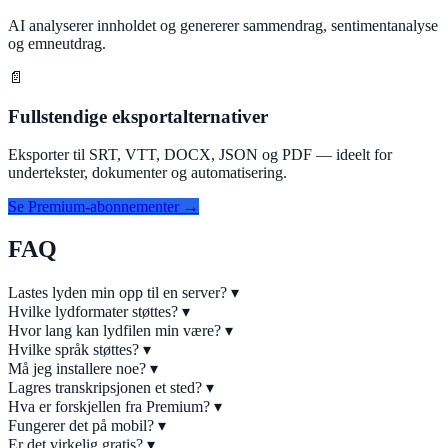
AI analyserer innholdet og genererer sammendrag, sentimentanalyse
og emneutdrag.
📄
Fullstendige eksportalternativer
Eksporter til SRT, VTT, DOCX, JSON og PDF — ideelt for
undertekster, dokumenter og automatisering.
Se Premium-abonnementer →
FAQ
Lastes lyden min opp til en server?
▾
Hvilke lydformater støttes?
▾
Hvor lang kan lydfilen min være?
▾
Hvilke språk støttes?
▾
Må jeg installere noe?
▾
Lagres transkripsjonen et sted?
▾
Hva er forskjellen fra Premium?
▾
Fungerer det på mobil?
▾
Er det virkelig gratis?
▾