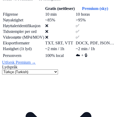
Gratis (nettleser)
Premium (sky)
Filgrense
10 min
10 horas
Nøyaktighet
~85%
>95%
Høyttaleridentifikasjon
❌
✅
Tidsstempler per ord
❌
✅
Videostøtte (MP4/MOV)
❌
✅
Eksportformater
TXT, SRT, VTT
DOCX, PDF, JSON…
Hastighet (1t lyd)
~2 min / 1h
~2 min / 1h
☁️ + 🔒
Personvern
100% local
Utforsk Premium →
Lydspråk