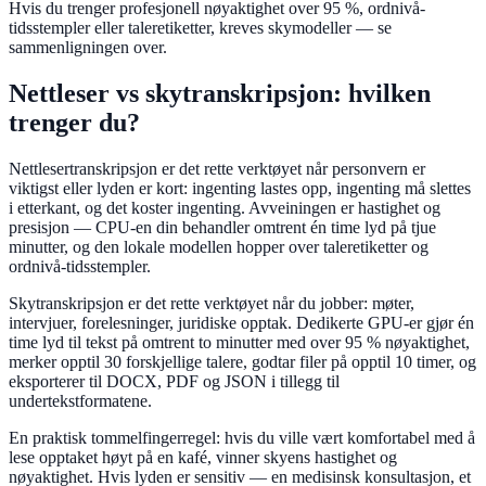
Hvis du trenger profesjonell nøyaktighet over 95 %, ordnivå-
tidsstempler eller taleretiketter, kreves skymodeller — se
sammenligningen over.
Nettleser vs skytranskripsjon: hvilken
trenger du?
Nettlesertranskripsjon er det rette verktøyet når personvern er
viktigst eller lyden er kort: ingenting lastes opp, ingenting må slettes
i etterkant, og det koster ingenting. Avveiningen er hastighet og
presisjon — CPU-en din behandler omtrent én time lyd på tjue
minutter, og den lokale modellen hopper over taleretiketter og
ordnivå-tidsstempler.
Skytranskripsjon er det rette verktøyet når du jobber: møter,
intervjuer, forelesninger, juridiske opptak. Dedikerte GPU-er gjør én
time lyd til tekst på omtrent to minutter med over 95 % nøyaktighet,
merker opptil 30 forskjellige talere, godtar filer på opptil 10 timer, og
eksporterer til DOCX, PDF og JSON i tillegg til
undertekstformatene.
En praktisk tommelfingerregel: hvis du ville vært komfortabel med å
lese opptaket høyt på en kafé, vinner skyens hastighet og
nøyaktighet. Hvis lyden er sensitiv — en medisinsk konsultasjon, et