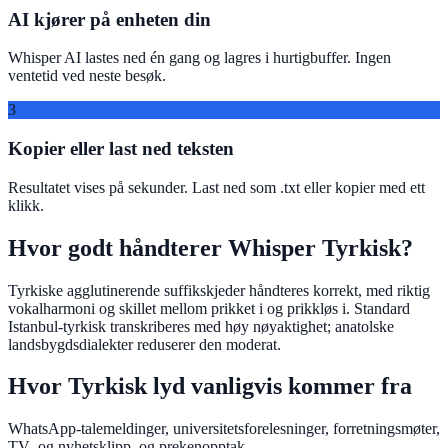
AI kjører på enheten din
Whisper AI lastes ned én gang og lagres i hurtigbuffer. Ingen
ventetid ved neste besøk.
3
Kopier eller last ned teksten
Resultatet vises på sekunder. Last ned som .txt eller kopier med ett
klikk.
Hvor godt håndterer Whisper Tyrkisk?
Tyrkiske agglutinerende suffikskjeder håndteres korrekt, med riktig
vokalharmoni og skillet mellom prikket i og prikkløs i. Standard
Istanbul-tyrkisk transkriberes med høy nøyaktighet; anatolske
landsbygdsdialekter reduserer den moderat.
Hvor Tyrkisk lyd vanligvis kommer fra
WhatsApp-talemeldinger, universitetsforelesninger, forretningsmøter,
TV- og nyhetsklipp, og prekenopptak.