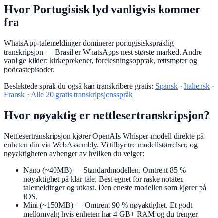
Hvor Portugisisk lyd vanligvis kommer
fra
WhatsApp-talemeldinger dominerer portugisiskspråklig
transkripsjon — Brasil er WhatsApps nest største marked. Andre
vanlige kilder: kirkeprekener, forelesningsopptak, rettsmøter og
podcastepisoder.
Beslektede språk du også kan transkribere gratis:
Spansk
·
Italiensk
·
Fransk
·
Alle 20 gratis transkripsjonsspråk
Hvor nøyaktig er nettlesertranskripsjon?
Nettlesertranskripsjon kjører OpenAIs Whisper-modell direkte på
enheten din via WebAssembly. Vi tilbyr tre modellstørrelser, og
nøyaktigheten avhenger av hvilken du velger:
Nano (~40MB)
— Standardmodellen. Omtrent 85 %
nøyaktighet på klar tale. Best egnet for raske notater,
talemeldinger og utkast. Den eneste modellen som kjører på
iOS.
Mini (~150MB)
— Omtrent 90 % nøyaktighet. Et godt
mellomvalg hvis enheten har 4 GB+ RAM og du trenger