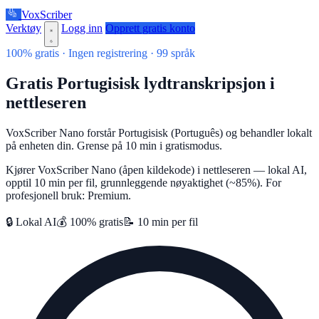
VoxScriber
Verktøy
Logg inn
Opprett gratis konto
100% gratis · Ingen registrering · 99 språk
Gratis Portugisisk lydtranskripsjon i
nettleseren
VoxScriber Nano forstår Portugisisk (Português) og behandler lokalt
på enheten din. Grense på 10 min i gratismodus.
Kjører VoxScriber Nano (åpen kildekode) i nettleseren — lokal AI,
opptil 10 min per fil, grunnleggende nøyaktighet (~85%). For
profesjonell bruk: Premium.
🔒 Lokal AI
💰 100% gratis
📝 10 min per fil