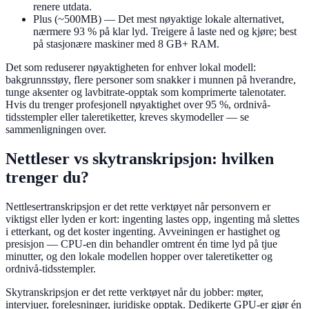
renere utdata.
Plus (~500MB)
— Det mest nøyaktige lokale alternativet,
nærmere 93 % på klar lyd. Treigere å laste ned og kjøre; best
på stasjonære maskiner med 8 GB+ RAM.
Det som reduserer nøyaktigheten for enhver lokal modell:
bakgrunnsstøy, flere personer som snakker i munnen på hverandre,
tunge aksenter og lavbitrate-opptak som komprimerte talenotater.
Hvis du trenger profesjonell nøyaktighet over 95 %, ordnivå-
tidsstempler eller taleretiketter, kreves skymodeller — se
sammenligningen over.
Nettleser vs skytranskripsjon: hvilken
trenger du?
Nettlesertranskripsjon er det rette verktøyet når personvern er
viktigst eller lyden er kort: ingenting lastes opp, ingenting må slettes
i etterkant, og det koster ingenting. Avveiningen er hastighet og
presisjon — CPU-en din behandler omtrent én time lyd på tjue
minutter, og den lokale modellen hopper over taleretiketter og
ordnivå-tidsstempler.
Skytranskripsjon er det rette verktøyet når du jobber: møter,
intervjuer, forelesninger, juridiske opptak. Dedikerte GPU-er gjør én