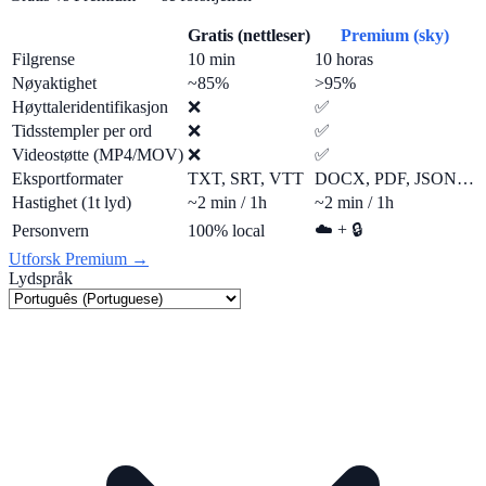
Gratis (nettleser)
Premium (sky)
Filgrense
10 min
10 horas
Nøyaktighet
~85%
>95%
Høyttaleridentifikasjon
❌
✅
Tidsstempler per ord
❌
✅
Videostøtte (MP4/MOV)
❌
✅
Eksportformater
TXT, SRT, VTT
DOCX, PDF, JSON…
Hastighet (1t lyd)
~2 min / 1h
~2 min / 1h
☁️ + 🔒
Personvern
100% local
Utforsk Premium →
Lydspråk