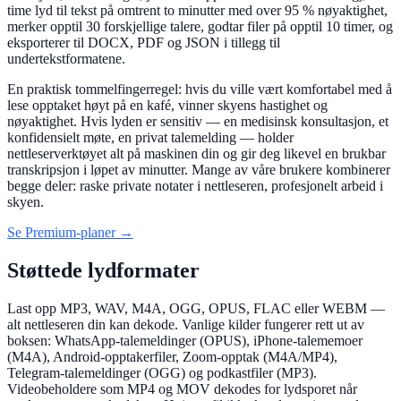
time lyd til tekst på omtrent to minutter med over 95 % nøyaktighet,
merker opptil 30 forskjellige talere, godtar filer på opptil 10 timer, og
eksporterer til DOCX, PDF og JSON i tillegg til
undertekstformatene.
En praktisk tommelfingerregel: hvis du ville vært komfortabel med å
lese opptaket høyt på en kafé, vinner skyens hastighet og
nøyaktighet. Hvis lyden er sensitiv — en medisinsk konsultasjon, et
konfidensielt møte, en privat talemelding — holder
nettleserverktøyet alt på maskinen din og gir deg likevel en brukbar
transkripsjon i løpet av minutter. Mange av våre brukere kombinerer
begge deler: raske private notater i nettleseren, profesjonelt arbeid i
skyen.
Se Premium-planer →
Støttede lydformater
Last opp MP3, WAV, M4A, OGG, OPUS, FLAC eller WEBM —
alt nettleseren din kan dekode. Vanlige kilder fungerer rett ut av
boksen: WhatsApp-talemeldinger (OPUS), iPhone-talememoer
(M4A), Android-opptakerfiler, Zoom-opptak (M4A/MP4),
Telegram-talemeldinger (OGG) og podkastfiler (MP3).
Videobeholdere som MP4 og MOV dekodes for lydsporet når