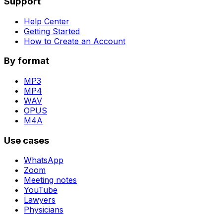
Support
Help Center
Getting Started
How to Create an Account
By format
MP3
MP4
WAV
OPUS
M4A
Use cases
WhatsApp
Zoom
Meeting notes
YouTube
Lawyers
Physicians