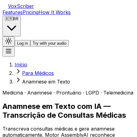
VoxScriber
Features
Pricing
How It Works
🇧🇷
BR
Log in
Try with your audio
Início
Para Médicos
Anamnese em Texto
Medicina · Anamnese · Prontuário · LGPD · Telemedicina
Anamnese em Texto com IA —
Transcrição de Consultas Médicas
Transcreva consultas médicas e gere anamnese
automaticamente. Motor AssemblyAI reconhece