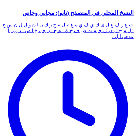
النسخ المحلي في المتصفح (نانو): مجاني وخاص
ت ع ر ف ع ل ى ك ي ف ي ة ع م ل م ح ر ك ن ا ن و ل ل ن س خ
ا ل م ح ل ي ف ي م ت ص ف ح ك : م ج ا ن ي ، خ ا ص ، د و ن ا
ت ص ا ل ،