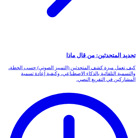
تحديد المتحدثين: من قال ماذا
كيف تعمل ميزة كشف المتحدثين (التمييز الصوتي) حسب الخطة،
والتسمية التلقائية بالذكاء الاصطناعي، وكيفية إعادة تسمية
المشاركين في التفريغ النصي.