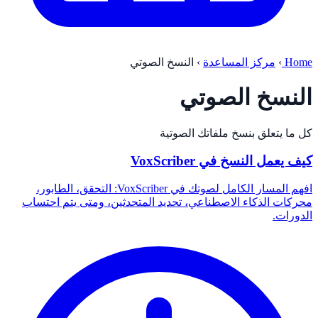
Home
›
مركز المساعدة
›
النسخ الصوتي
النسخ الصوتي
كل ما يتعلق بنسخ ملفاتك الصوتية
كيف يعمل النسخ في VoxScriber
افهم المسار الكامل لصوتك في VoxScriber: التحقق، الطابور،
محركات الذكاء الاصطناعي، تحديد المتحدثين، ومتى يتم احتساب
الدورات.