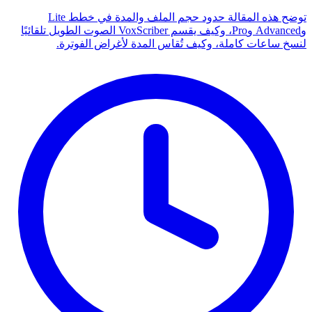
توضح هذه المقالة حدود حجم الملف والمدة في خطط Lite
وAdvanced وPro، وكيف يقسم VoxScriber الصوت الطويل تلقائيًا
لنسخ ساعات كاملة، وكيف تُقاس المدة لأغراض الفوترة.