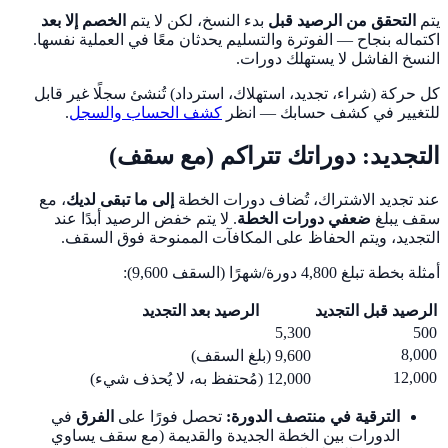
يتم
التحقق من الرصيد قبل
بدء النسخ، لكن لا يتم
الخصم إلا بعد
اكتماله بنجاح — الفوترة والتسليم يحدثان معًا في العملية نفسها.
النسخ الفاشل لا يستهلك دورات.
كل حركة (شراء، تجديد، استهلاك، استرداد) تُنشئ سجلًا غير قابل
للتغيير في كشف حسابك — انظر
كشف الحساب والسجل
.
التجديد: دوراتك تتراكم (مع سقف)
عند تجديد الاشتراك، تُضاف دورات الخطة
إلى ما تبقى لديك
، مع
سقف يبلغ
ضعفي دورات الخطة
. لا يتم خفض الرصيد أبدًا عند
التجديد، ويتم الحفاظ على المكافآت الممنوحة فوق السقف.
أمثلة بخطة تبلغ 4,800 دورة/شهرًا (السقف 9,600):
الرصيد قبل التجديد
الرصيد بعد التجديد
5,300
500
8,000
9,600 (بلغ السقف)
12,000
12,000 (مُحتفظ به، لا يُحذف شيء)
الترقية في منتصف الدورة:
تحصل فورًا على
الفرق
في
الدورات بين الخطة الجديدة والقديمة (مع سقف يساوي