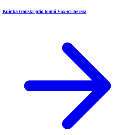
Kuinka transkriptio toimii VoxScriberssa