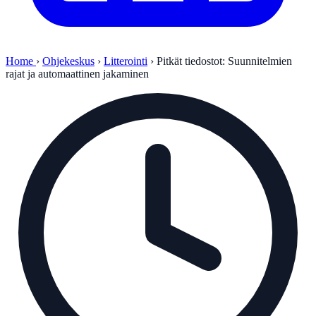
Home
›
Ohjekeskus
›
Litterointi
›
Pitkät tiedostot: Suunnitelmien
rajat ja automaattinen jakaminen