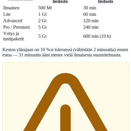
tiedosto
tiedosto
Ilmainen
500 Mt
30 min
Lite
1 Gt
60 min
Advanced
2 Gt
120 min
Pro / Premium
5 Gt
240 min
Yritys ja
5 Gt
600 min (10 h)
tuntipaketit
Keston ylärajaan on 10 %:n toleranssi (vähintään 2 minuuttia) ennen
estoa — 31 minuutin ääni menee vielä ilmaisesta suunnitelmasta.