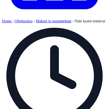
Home
›
Ohjekeskus
›
Maksut ja suunnitelmat
›
Näin luotot toimivat