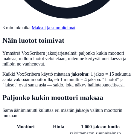
3 min lukuaika
Maksut ja suunnitelmat
Näin luotot toimivat
Ymmärrä VoxScribern jaksojärjestelmä: paljonko kukin moottori
maksaa, milloin luotot veloitetaan, miten ne kertyvät uusittaessa ja
milloin ne vanhenevat.
Kaikki VoxScribern käyttö mitataan
jaksoina
: 1 jakso = 15 sekuntia
ääntä vakioäänimoottorilla, eli 1 minuutti = 4 jaksoa. "Luotot" ja
"jaksot" ovat sama asia — saldo, joka näkyy hallintapaneelissasi.
Paljonko kukin moottori maksaa
Sama ääniminuutti kuluttaa eri määrän jaksoja valitun moottorin
mukaan:
Moottori
Hinta
1 000 jakson tuotto
rajoittamaton suunnitelman