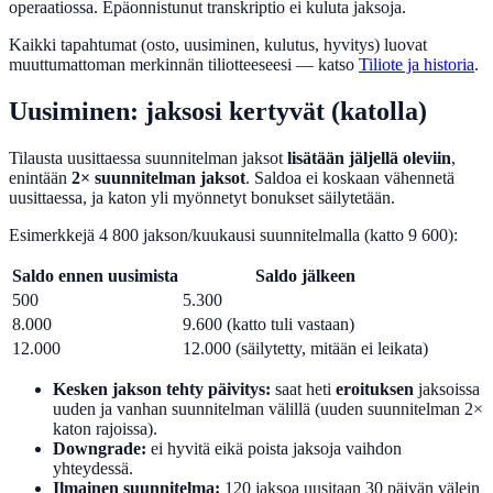
operaatiossa. Epäonnistunut transkriptio ei kuluta jaksoja.
Kaikki tapahtumat (osto, uusiminen, kulutus, hyvitys) luovat
muuttumattoman merkinnän tiliotteeseesi — katso
Tiliote ja historia
.
Uusiminen: jaksosi kertyvät (katolla)
Tilausta uusittaessa suunnitelman jaksot
lisätään jäljellä oleviin
,
enintään
2× suunnitelman jaksot
. Saldoa ei koskaan vähennetä
uusittaessa, ja katon yli myönnetyt bonukset säilytetään.
Esimerkkejä 4 800 jakson/kuukausi suunnitelmalla (katto 9 600):
Saldo ennen uusimista
Saldo jälkeen
500
5.300
8.000
9.600 (katto tuli vastaan)
12.000
12.000 (säilytetty, mitään ei leikata)
Kesken jakson tehty päivitys:
saat heti
eroituksen
jaksoissa
uuden ja vanhan suunnitelman välillä (uuden suunnitelman 2×
katon rajoissa).
Downgrade:
ei hyvitä eikä poista jaksoja vaihdon
yhteydessä.
Ilmainen suunnitelma:
120 jaksoa uusitaan 30 päivän välein