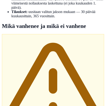
viimeisestä nollauksesta laskettuna (ei joka kuukauden 1.
päivä).
Tilaukset:
uusitaan valitun jakson mukaan — 30 päivää
kuukausittain, 365 vuosittain.
Mikä vanhenee ja mikä ei vanhene