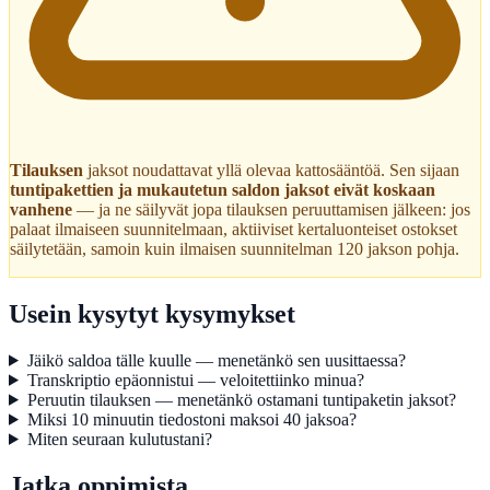
Tilauksen
jaksot noudattavat yllä olevaa kattosääntöä. Sen sijaan
tuntipakettien ja mukautetun saldon jaksot eivät koskaan
vanhene
— ja ne säilyvät jopa tilauksen peruuttamisen jälkeen: jos
palaat ilmaiseen suunnitelmaan, aktiiviset kertaluonteiset ostokset
säilytetään, samoin kuin ilmaisen suunnitelman 120 jakson pohja.
Usein kysytyt kysymykset
Jäikö saldoa tälle kuulle — menetänkö sen uusittaessa?
Transkriptio epäonnistui — veloitettiinko minua?
Peruutin tilauksen — menetänkö ostamani tuntipaketin jaksot?
Miksi 10 minuutin tiedostoni maksoi 40 jaksoa?
Miten seuraan kulutustani?
Jatka oppimista