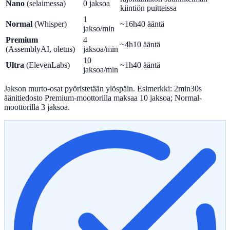
Nano
(selaimessa)
0 jaksoa
kiintiön puitteissa
1
Normal
(Whisper)
~16h40 ääntä
jakso/min
Premium
4
~4h10 ääntä
(AssemblyAI, oletus)
jaksoa/min
10
Ultra
(ElevenLabs)
~1h40 ääntä
jaksoa/min
Jakson murto-osat pyöristetään ylöspäin. Esimerkki: 2min30s
äänitiedosto Premium-moottorilla maksaa 10 jaksoa; Normal-
moottorilla 3 jaksoa.