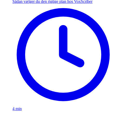
Sådan vælger du den rigtige plan hos VoxScriber
4 min