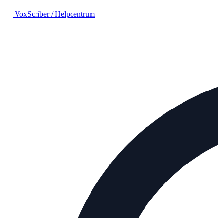
VoxScriber
/
Helpcentrum