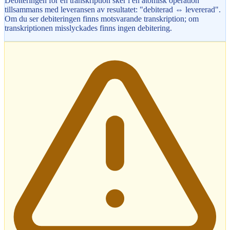
Debiteringen för en transkription sker i en atomisk operation
tillsammans med leveransen av resultatet: "debiterad ⇔ levererad".
Om du ser debiteringen finns motsvarande transkription; om
transkriptionen misslyckades finns ingen debitering.