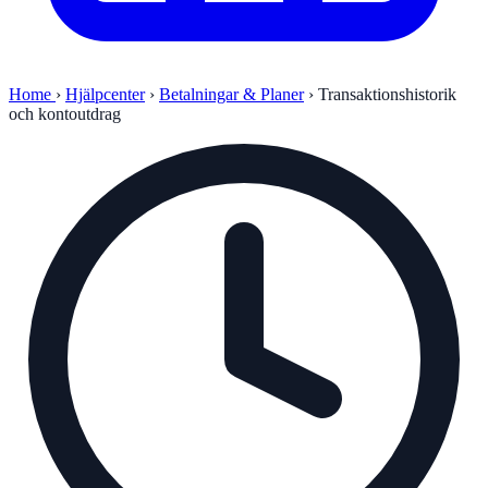
Home
›
Hjälpcenter
›
Betalningar & Planer
›
Transaktionshistorik
och kontoutdrag