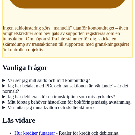
Ingen saldojustering görs "manuellt" utanför kontoutdraget – även
artighetskrediter som beviljats av supporten registreras som en
transaktion. Om någon siffra inte stämmer för dig, skicka en
skärmdump av transaktionen till supporten: med granskningsspåret
är kontrollen objektiv.
Vanliga frågor
Var ser jag mitt saldo och mitt kontoutdrag?
Jag har betalat med PIX och transaktionen är 'väntande' – är det
normalt?
Jag har debiterats för en transkription som misslyckades?
Mitt företag behöver historiken för bokföringsmässig avstämning.
Var hittar jag mina kvitton och skattefakturor?
Läs vidare
Hur krediter fungerar
- Regler för kredit och debitering