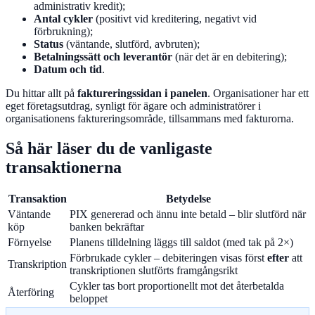
administrativ kredit);
Antal cykler
(positivt vid kreditering, negativt vid
förbrukning);
Status
(väntande, slutförd, avbruten);
Betalningssätt och leverantör
(när det är en debitering);
Datum och tid
.
Du hittar allt på
faktureringssidan i panelen
. Organisationer har ett
eget företagsutdrag, synligt för ägare och administratörer i
organisationens faktureringsområde, tillsammans med fakturorna.
Så här läser du de vanligaste
transaktionerna
Transaktion
Betydelse
Väntande
PIX genererad och ännu inte betald – blir slutförd när
köp
banken bekräftar
Förnyelse
Planens tilldelning läggs till saldot (med tak på 2×)
Förbrukade cykler – debiteringen visas först
efter
att
Transkription
transkriptionen slutförts framgångsrikt
Cykler tas bort proportionellt mot det återbetalda
Återföring
beloppet