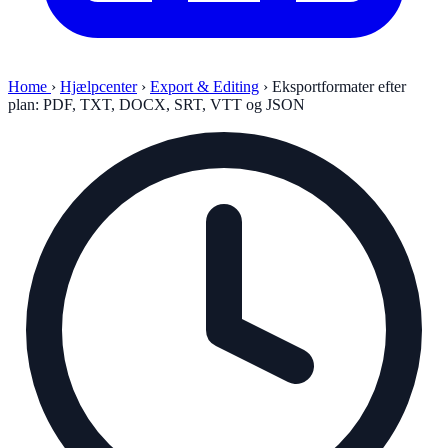
Home
›
Hjælpcenter
›
Export & Editing
›
Eksportformater efter
plan: PDF, TXT, DOCX, SRT, VTT og JSON