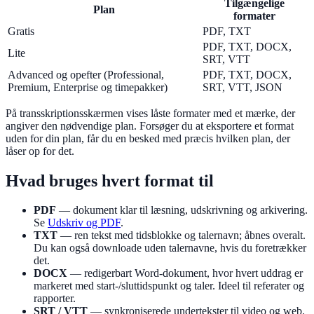
Tilgængelige
Plan
formater
Gratis
PDF, TXT
PDF, TXT, DOCX,
Lite
SRT, VTT
Advanced og opefter (Professional,
PDF, TXT, DOCX,
Premium, Enterprise og timepakker)
SRT, VTT, JSON
På transskriptionsskærmen vises låste formater med et mærke, der
angiver den nødvendige plan. Forsøger du at eksportere et format
uden for din plan, får du en besked med præcis hvilken plan, der
låser op for det.
Hvad bruges hvert format til
PDF
— dokument klar til læsning, udskrivning og arkivering.
Se
Udskriv og PDF
.
TXT
— ren tekst med tidsblokke og talernavn; åbnes overalt.
Du kan også downloade uden talernavne, hvis du foretrækker
det.
DOCX
— redigerbart Word-dokument, hvor hvert uddrag er
markeret med start-/sluttidspunkt og taler. Ideel til referater og
rapporter.
SRT / VTT
— synkroniserede undertekster til video og web.