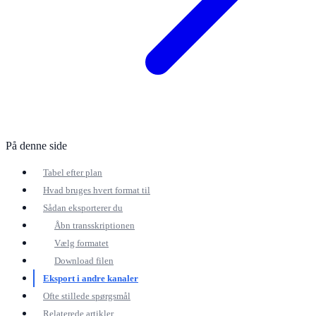
På denne side
Tabel efter plan
Hvad bruges hvert format til
Sådan eksporterer du
Åbn transskriptionen
Vælg formatet
Download filen
Eksport i andre kanaler
Ofte stillede spørgsmål
Relaterede artikler