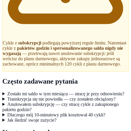
Cykle z
subskrypcji
podlegają powyższej regule limitu. Natomiast
cykle z
pakietów godzin i spersonalizowanego salda nigdy nie
wygasają
— przetrwają nawet anulowanie subskrypcji: jeśli
wrócisz do planu darmowego, aktywne zakupy jednorazowe są
zachowane, oprócz minimalnych 120 cykli z planu darmowego.
Często zadawane pytania
Zostało mi saldo w tym miesiącu — stracę je przy odnowieniu?
Transkrypcja się nie powiodła — czy zostałem obciążony?
Anulowałem subskrypcję — czy stracę cykle z zakupionego
pakietu godzin?
Dlaczego mój 10-minutowy plik kosztował 40 cykli?
Jak śledzić swoje zużycie?