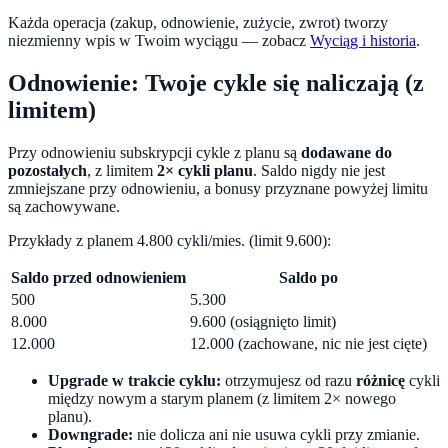
Każda operacja (zakup, odnowienie, zużycie, zwrot) tworzy
niezmienny wpis w Twoim wyciągu — zobacz
Wyciąg i historia
.
Odnowienie: Twoje cykle się naliczają (z
limitem)
Przy odnowieniu subskrypcji cykle z planu są
dodawane do
pozostałych
, z limitem
2× cykli planu
. Saldo nigdy nie jest
zmniejszane przy odnowieniu, a bonusy przyznane powyżej limitu
są zachowywane.
Przykłady z planem 4.800 cykli/mies. (limit 9.600):
Saldo przed odnowieniem
Saldo po
500
5.300
8.000
9.600 (osiągnięto limit)
12.000
12.000 (zachowane, nic nie jest cięte)
Upgrade w trakcie cyklu:
otrzymujesz od razu
różnicę
cykli
między nowym a starym planem (z limitem 2× nowego
planu).
Downgrade:
nie dolicza ani nie usuwa cykli przy zmianie.