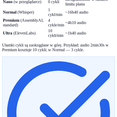
Nano
(w przeglądarce)
0 cykli
limitu planu
1
Normal
(Whisper)
~16h40 audio
cykl/min
Premium
(AssemblyAI,
4
~4h10 audio
standard)
cykle/min
10
Ultra
(ElevenLabs)
~1h40 audio
cykli/min
Ułamki cykli są zaokrąglane w górę. Przykład: audio 2min30s w
Premium kosztuje 10 cykli; w Normal — 3 cykle.