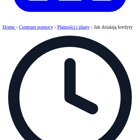
Home
›
Centrum pomocy
›
Płatności i plany
›
Jak działają kredyty