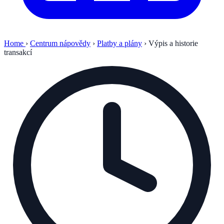
Home
›
Centrum nápovědy
›
Platby a plány
›
Výpis a historie
transakcí