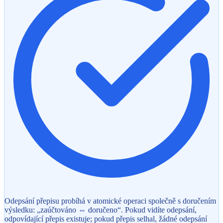
Odepsání přepisu probíhá v atomické operaci společně s doručením
výsledku: „zaúčtováno ⇔ doručeno“. Pokud vidíte odepsání,
odpovídající přepis existuje; pokud přepis selhal, žádné odepsání