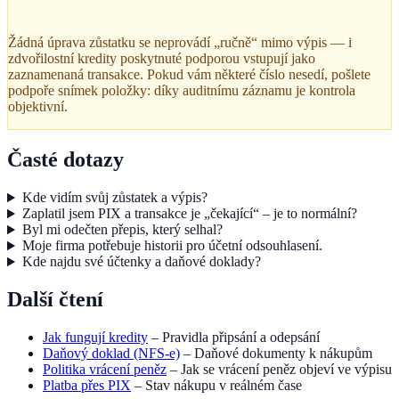
Žádná úprava zůstatku se neprovádí „ručně“ mimo výpis — i
zdvořilostní kredity poskytnuté podporou vstupují jako
zaznamenaná transakce. Pokud vám některé číslo nesedí, pošlete
podpoře snímek položky: díky auditnímu záznamu je kontrola
objektivní.
Časté dotazy
Kde vidím svůj zůstatek a výpis?
Zaplatil jsem PIX a transakce je „čekající“ – je to normální?
Byl mi odečten přepis, který selhal?
Moje firma potřebuje historii pro účetní odsouhlasení.
Kde najdu své účtenky a daňové doklady?
Další čtení
Jak fungují kredity
– Pravidla připsání a odepsání
Daňový doklad (NFS-e)
– Daňové dokumenty k nákupům
Politika vrácení peněz
– Jak se vrácení peněz objeví ve výpisu
Platba přes PIX
– Stav nákupu v reálném čase