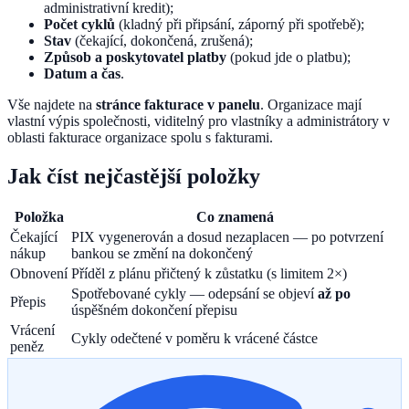
administrativní kredit);
Počet cyklů
(kladný při připsání, záporný při spotřebě);
Stav
(čekající, dokončená, zrušená);
Způsob a poskytovatel platby
(pokud jde o platbu);
Datum a čas
.
Vše najdete na
stránce fakturace v panelu
. Organizace mají
vlastní výpis společnosti, viditelný pro vlastníky a administrátory v
oblasti fakturace organizace spolu s fakturami.
Jak číst nejčastější položky
Položka
Co znamená
Čekající
PIX vygenerován a dosud nezaplacen — po potvrzení
nákup
bankou se změní na dokončený
Obnovení
Příděl z plánu přičtený k zůstatku (s limitem 2×)
Spotřebované cykly — odepsání se objeví
až po
Přepis
úspěšném dokončení přepisu
Vrácení
Cykly odečtené v poměru k vrácené částce
peněz