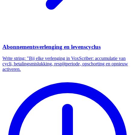
Abonnementsverlenging en levenscyclus
Write string: "Bij elke verlenging in VoxScriber: accumulatie van
cycli, betalingsmislukking, respijtperiode, opschorting en opnieuw
activeren.