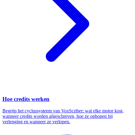
Hoe credits werken
Begrijp het cyclussysteem van VoxScriber: wat elke motor kost,
wanneer credits worden afgeschreven, hoe ze ophopen bij
verlenging en wanneer ze verlopen.